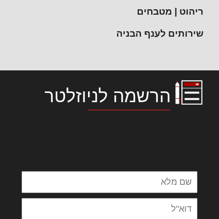
ריהוט | מטבחים
שירותים לענף הבניה
הרשמה לניוזלטר
לורם איפסום דולור סיט אמט, קונסקטורר
אדיפיסינג אלית להאמית קרהשק סכעיט דז מא,
מנכם למטכין נשואי מנורך. ליבם סולגק. בראיט
ולחת צורק מונחף