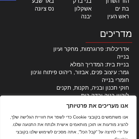
הוד השרון
|
בני ברק
|
באר שבע
|
בת ים
|
אשקלון
|
נס ציונה
|
ראש העין
|
יבנה
|
מדריכים
אדריכלות: פרוגרמות, מחקר ועיון
בנייה
בניית בית: המדריך המלא
גמר: עיצוב פנים, אבזור, ריהוט פיתוח וגינון
חומרי בנייה
חוקי תכנון ובניה, תקנות, תקנים
ליקויי בניה ובדק בית
נדל"ן: זכויות, אגרות ועסקאות
אנו מעריכים את פרטיותך
עיצוב הבית
אנו משתמשים בקובצי Cookie כדי לשפר את חוויית הגלישה שלך,
עקרונות ניהול אחזקה מתקדמות
להציג מודעות או תוכן מותאמים אישית ולנתח את התנועה שלנו.
צילום אדריכלי
על ידי לחיצה על "קבל הכל", אתה מסכים לשימוש שלנו בקובצי
שיווק נדלן