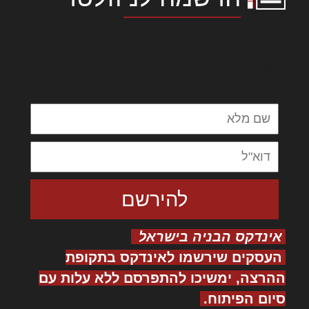
לורם איפסום דולור סיט אמט, קונסקטורר
אדיפיסינג אלית להאמית קרהשק סכעיט דז מא,
מנכם למטכין נשואי מנורך. ליבם סולגק. בראיט
ולחת צורק מונחף
אינדקס הבניה בישראל
העסקים שירשמו לאינדקס בתקופת
ההרצה, ימשיכו להתפרסם ללא עלות עם
סיום הפיתוח.