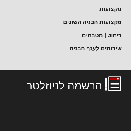
מקצועות
מקצועות הבניה השונים
ריהוט | מטבחים
שירותים לענף הבניה
הרשמה לניוזלטר
לורם איפסום דולור סיט אמט, קונסקטורר
אדיפיסינג אלית להאמית קרהשק סכעיט דז מא,
מנכם למטכין נשואי מנורך. ליבם סולגק. בראיט
ולחת צורק מונחף