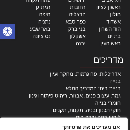
תל אביב
|
ירושלים
|
פתח תקווה
|
ראשון לציון
|
רחובות
|
רמת גן
|
חולון
|
הרצליה
|
חיפה
|
אשדוד
|
כפר סבא
|
נתניה
|
פתח סרגל
הוד השרון
|
בני ברק
|
באר שבע
|
בת ים
|
אשקלון
|
נס ציונה
|
ראש העין
|
יבנה
|
מדריכים
אדריכלות: פרוגרמות, מחקר ועיון
בנייה
בניית בית: המדריך המלא
גמר: עיצוב פנים, אבזור, ריהוט פיתוח וגינון
חומרי בנייה
חוקי תכנון ובניה, תקנות, תקנים
ליקויי בניה ובדק בית
נדל"ן: זכויות, אגרות ועסקאות
אנו מעריכים את פרטיותך