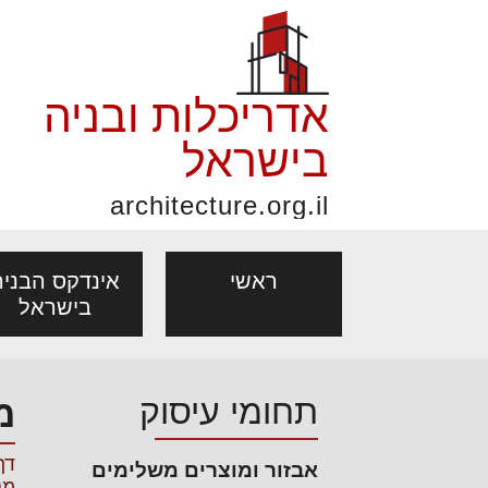
אדריכלות ובניה
בישראל
architecture.org.il
ראשי
אינדקס הבניה
בישראל
פורום אדריכלות, תכנון
פ
תחומי עיסוק
מ
אדריכלות: פרוגרמות,
נדל"ן: זכו
מקצועות
ובניה
נ
מחקר ועיון
ועסקאות
דף
אבזור ומוצרים משלימים
אדריכלים - מעצב
בנייה
עיצוב הבי
יעוץ מקצועי לבונים, למשפצים
מת
מנ