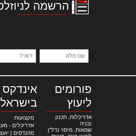
הרשמה לניוזלט
לורם איפסום דולור סיט אמט, קונסקטור
אלית להאמית קרהשק סכעיט דז מא, מנ
נשואי מנורך. ליבם סולגק. בראיט ולחת
פורומים
אינדקס 
ליעוץ
בישראל
אדריכלות, תכנון
מקצועות
ובניה
אדריכלים - מעצ
שמאות, מיסוי נדל"ן
מהנדסים | יועצ