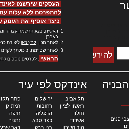
ר
העסקים שירשמו לאינד
להתפרסם ללא עלות עם ס
כיצד אוסיף את העסק ש
ר אדיפיסינג
ראשית, בצע
הרשמה
קצרה ומה
כם למטכין
בעבר).
 צורק מונחף
לאחר מכן,
לחץ כאן
ליצירת כרט
לאחר שסיימת, ביכולתך לקדם 
הראשי
. לפרטים נוספים
לחץ
הבניה
אינדקס לפי עיר
תל אביב
|
ירושלים
|
פתח תקוו
ראשון לציון
|
רחובות
|
רמת גן
|
חולון
|
הרצליה
|
חיפה
|
בי פנים
אשדוד
|
כפר סבא
|
נתניה
|
ים
הוד השרון
|
בני ברק
|
באר שבע