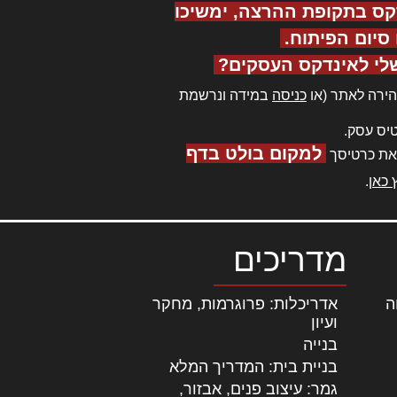
קס בתקופת ההרצה, ימשיכו
יום הפיתוח.
לי לאינדקס העסקים?
ירה לאתר (או
כניסה
במידה ונרשמת
יס עסק.
למקום בולט בדף
את כרטיסך
 כאן
.
מדריכים
ה
|
אדריכלות: פרוגרמות, מחקר
ועיון
בנייה
בניית בית: המדריך המלא
גמר: עיצוב פנים, אבזור,
|