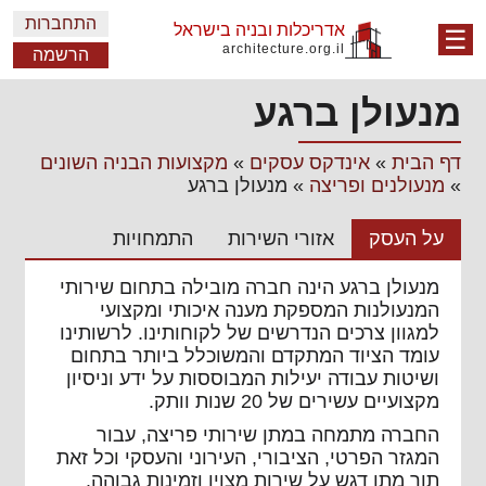
התחברות
אדריכלות ובניה בישראל
☰
architecture.org.il
הרשמה
מנעולן ברגע
דף הבית
»
אינדקס עסקים
»
מקצועות הבניה השונים
»
מנעולנים ופריצה
»
מנעולן ברגע
על העסק
אזורי השירות
התמחויות
מנעולן ברגע הינה חברה מובילה בתחום שירותי
המנעולנות המספקת מענה איכותי ומקצועי
למגוון צרכים הנדרשים של לקוחותינו. לרשותינו
עומד הציוד המתקדם והמשוכלל ביותר בתחום
ושיטות עבודה יעילות המבוססות על ידע וניסיון
מקצועיים עשירים של 20 שנות וותק.
החברה מתמחה במתן שירותי פריצה, עבור
המגזר הפרטי, הציבורי, העירוני והעסקי וכל זאת
תוך מתן דגש על שירות מצוין וזמינות גבוהה.