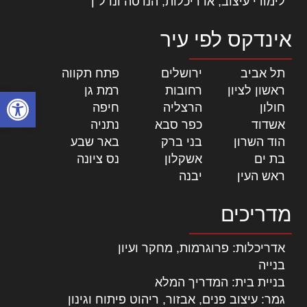
לימודי עיצוב, אדריכלות, הנדסה ונדל"ן
אינדקס לפי עיר
תל אביב
|
ירושלים
|
פתח תקווה
|
ראשון לציון
|
רחובות
|
רמת גן
|
פתח סרגל
חולון
|
הרצליה
|
חיפה
|
אשדוד
|
כפר סבא
|
נתניה
|
הוד השרון
|
בני ברק
|
באר שבע
|
בת ים
|
אשקלון
|
נס ציונה
|
ראש העין
|
יבנה
|
מדריכים
אדריכלות: פרוגרמות, מחקר ועיון
בנייה
בניית בית: המדריך המלא
גמר: עיצוב פנים, אבזור, ריהוט פיתוח וגינון