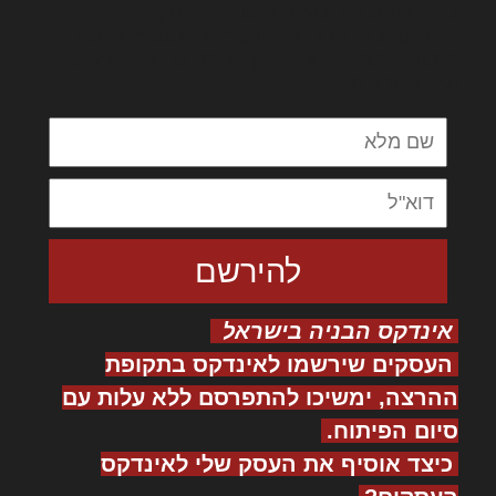
לורם איפסום דולור סיט אמט, קונסקטורר
אדיפיסינג אלית להאמית קרהשק סכעיט דז מא,
מנכם למטכין נשואי מנורך. ליבם סולגק. בראיט
ולחת צורק מונחף
אינדקס הבניה בישראל
העסקים שירשמו לאינדקס בתקופת
ההרצה, ימשיכו להתפרסם ללא עלות עם
סיום הפיתוח.
כיצד אוסיף את העסק שלי לאינדקס