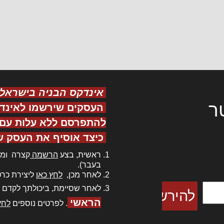
אינדקס הבניה בישראל
ר
העסקים שירשמו לאינד
להתפרסם ללא עלות עם ס
כיצד אוסיף את העסק ש
ר אדיפיסינג
ראשית, בצע
הרשמה
קצרה ומה
כם למטכין
בעבר).
 צורק מונחף
לאחר מכן,
לחץ כאן
ליצירת כרט
לאחר שסיימת, ביכולתך לקדם 
הראשי
. לפרטים נוספים
לחץ