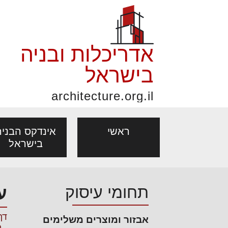
אדריכלות ובניה
בישראל
architecture.org.il
ראשי
אינדקס הבניה
בישראל
פורום אדריכלות, תכנון
פ
תחומי עיסוק
ע
אדריכלות: פרוגרמות,
נדל"ן: זכו
אדריכלים - מעצב
ובניה
נ
מחקר ועיון
ועסקאות
דף
אבזור ומוצרים משלימים
מקצועות
בנייה
עיצוב הבי
יעוץ מקצועי לבונים, למשפצים
מת
- 