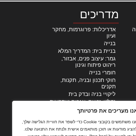
מדריכים
ה
|
אדריכלות: פרוגרמות, מחקר
ועיון
בנייה
בניית בית: המדריך המלא
גמר: עיצוב פנים, אבזור,
|
ריהוט פיתוח וגינון
חומרי בנייה
חוקי תכנון ובניה, תקנות,
תקנים
ליקויי בניה ובדק בית
נדל"ן: זכויות, אגרות ועסקאות
עיצוב הבית
נו מעריכים את פרטיותך
עקרונות ניהול אחזקה
אנו משתמשים בקובצי Cookie כדי לשפר את חוויית הגלישה שלך,
מתקדמות
הציג מודעות או תוכן מותאמים אישית ולנתח את התנועה שלנו.
צילום אדריכלי