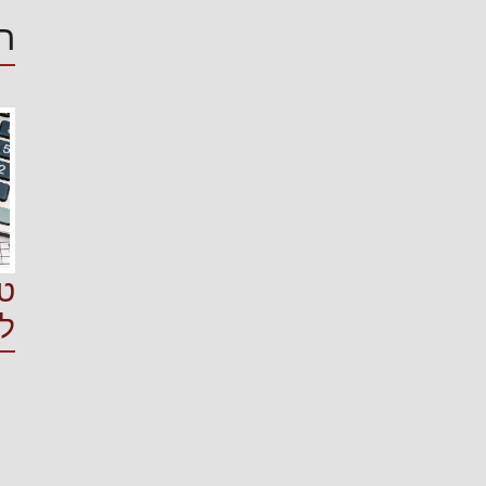
ה
ט
ל