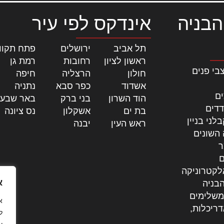
הבניה
אינדקס לפי עיר
תל אביב
|
ירושלים
|
פתח תקוו
ראשון לציון
|
רחובות
|
רמת גן
|
בי פנים
חולון
|
הרצליה
|
חיפה
|
אשדוד
|
כפר סבא
|
נתניה
|
ים
הוד השרון
|
בני ברק
|
באר שבע
דדים
בת ים
|
אשקלון
|
נס ציונה
|
לני בניין
ראש העין
|
יבנה
|
 השונים
ר
ם
לקטרוניקה
א
בניה
משלימים
דריכלות,
ל