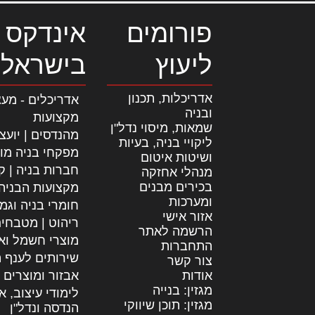
פורומים
אינדקס 
ליעוץ
בישראל
אדריכלות, תכנון
אדריכלים - מעצ
ובניה
מקצועות
שמאות, מיסוי נדל"ן
מהנדסים | יועצ
ליקויי בניה, בעיות
מפקחי בניה מו
ושיטות איטום
חברות בניה | קב
מנהלי אחזקה
בכירים מבנים
מקצועות הבניה
ומערכות
חומרי בניה וגמ
אזור אישי
ריהוט | מטבחי
הרשמה לאתר
מוצרי חשמל וא
התחברות
שירותים לענף ה
צור קשר
אודות
אבזור ומוצרים 
מגזין: בנייה
לימודי עיצוב, א
מגזין: תוכן שיווקי
הנדסה ונדל"ן