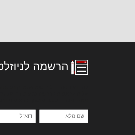
הרשמה לניוזלט
לורם איפסום דולור סיט אמט, קונסקטור
אלית להאמית קרהשק סכעיט דז מא, מנ
נשואי מנורך. ליבם סולגק. בראיט ולחת