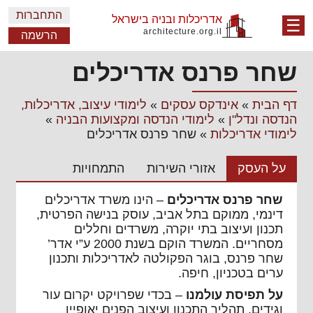
התחברות
אדריכלות ובניה בישראל
☰
architecture.org.il
הרשמה
שחר פרנס אדריכלים
דף הבית
»
אינדקס עסקים
»
לימודי עיצוב, אדריכלות,
הנדסה ונדל"ן
»
לימודי הנדסה ומקצועות הבניה
»
לימודי אדריכלות
»
שחר פרנס אדריכלים
על העסק
אזורי השירות
התמחויות
שחר פרנס אדריכלים
– הינו משרד אדריכלים
דינמי, ממוקם בתל אביב, עוסק בנישה הפרטית,
תכנון ועיצוב בתי יוקרה, משרדים וחללים
מסחריים. המשרד הוקם בשנת 2000 ע”י אדר’
שחר פרנס, בוגר הפקולטה לאדריכלות ותכנון
ערים בטכניון, חיפה.
על תפיסת עולמנו
– בכדי שפרויקט יקרום עור
וגידים, תהליך התכנון ועיצוב הפנים יאופיין