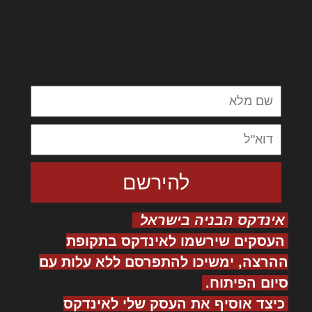
לורם איפסום דולור סיט אמט, קונסקטורר
אדיפיסינג אלית להאמית קרהשק סכעיט דז מא,
מנכם למטכין נשואי מנורך. ליבם סולגק. בראיט
ולחת צורק מונחף
אינדקס הבניה בישראל
העסקים שירשמו לאינדקס בתקופת
ההרצה, ימשיכו להתפרסם ללא עלות עם
סיום הפיתוח.
כיצד אוסיף את העסק שלי לאינדקס