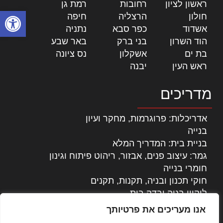
ראשון לציון
|
רחובות
|
רמת גן
|
פתח סרגל
חולון
|
הרצליה
|
חיפה
|
אשדוד
|
כפר סבא
|
נתניה
|
הוד השרון
|
בני ברק
|
באר שבע
|
בת ים
|
אשקלון
|
נס ציונה
|
ראש העין
|
יבנה
|
מדריכים
אדריכלות: פרוגרמות, מחקר ועיון
בנייה
בניית בית: המדריך המלא
גמר: עיצוב פנים, אבזור, ריהוט פיתוח וגינון
חומרי בנייה
חוקי תכנון ובניה, תקנות, תקנים
ליקויי בניה ובדק בית
נדל"ן: זכויות, אגרות ועסקאות
אנו מעריכים את פרטיותך
עיצוב הבית