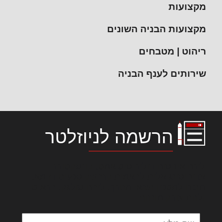
מקצועות
מקצועות הבניה השונים
ריהוט | מטבחים
שירותים לענף הבניה
הרשמה לניוזלטר
לורם איפסום דולור סיט אמט, קונסקטורר
אדיפיסינג אלית להאמית קרהשק סכעיט דז מא,
מנכם למטכין נשואי מנורך. ליבם סולגק. בראיט
ולחת צורק מונחף