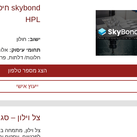
ybond
HPL
ישוב:
חולון
תחומי עיסוק:
אלומ
חלונות/ דלתות
,
פרג
הצג מספר טלפון
ייעוץ אישי
צל וילון – ס
צל וילון, מתמחה ב
לפרטיים, עסקים ומ