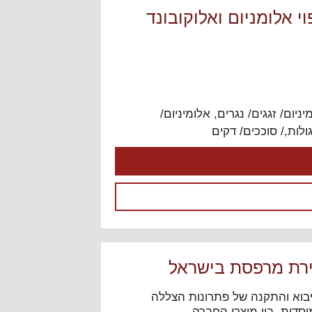
sk חיפוי אלומניום ואלוקובונד
יניום/ זגגים/ נגרים
,
אלומיניום/
ולות,/ סוככים/ דקים
גירת מרפסת בישראל
יבוא והתקנה של פתרונות הצללה
וסדות. בין מוצרי החברה