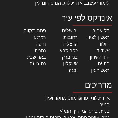
לימודי עיצוב, אדריכלות, הנדסה ונדל"ן
אינדקס לפי עיר
תל אביב
|
ירושלים
|
פתח תקווה
|
ראשון לציון
|
רחובות
|
רמת גן
|
חולון
|
הרצליה
|
חיפה
|
אשדוד
|
כפר סבא
|
נתניה
|
הוד השרון
|
בני ברק
|
באר שבע
|
בת ים
|
אשקלון
|
נס ציונה
|
ראש העין
|
יבנה
|
מדריכים
אדריכלות: פרוגרמות, מחקר ועיון
בנייה
בניית בית: המדריך המלא
גמר: עיצוב פנים, אבזור, ריהוט פיתוח וגינון