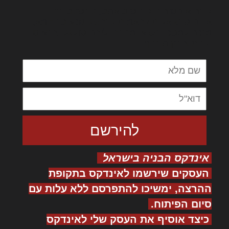
לורם איפסום דולור סיט אמט, קונסקטורר
אדיפיסינג אלית להאמית קרהשק סכעיט דז מא,
מנכם למטכין נשואי מנורך. ליבם סולגק. בראיט
ולחת צורק מונחף
אינדקס הבניה בישראל
העסקים שירשמו לאינדקס בתקופת
ההרצה, ימשיכו להתפרסם ללא עלות עם
סיום הפיתוח.
כיצד אוסיף את העסק שלי לאינדקס