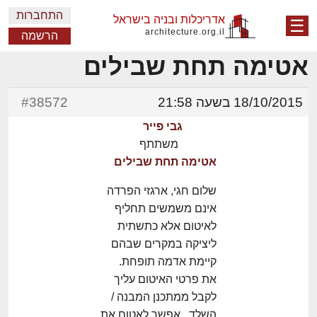
התחברות
אדריכלות ובניה בישראל
☰
architecture.org.il
הרשמה
אטימה תחת שבילים
18/10/2015 בשעה 21:58
#38572
גבי פייר
משתתף
אטימה תחת שבילים
שלום חגי, ארגזי הפרדה
אינם משמשים תחליף
לאיטום אלא כתשתית
ליציקה במקרים שבהם
קיימת אדמה תופחת.
את פרטי האיטום עליך
לקבל ממתכנן המבנה /
השלד. אפשר לאטום את