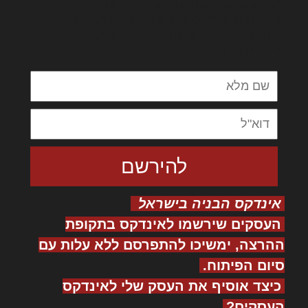
לורם איפסום דולור סיט אמט, קונסקטורר
אדיפיסינג אלית להאמית קרהשק סכעיט דז מא,
מנכם למטכין נשואי מנורך. ליבם סולגק. בראיט
ולחת צורק מונחף
אינדקס הבניה בישראל
העסקים שירשמו לאינדקס בתקופת
ההרצה, ימשיכו להתפרסם ללא עלות עם
סיום הפיתוח.
כיצד אוסיף את העסק שלי לאינדקס
העסקים?