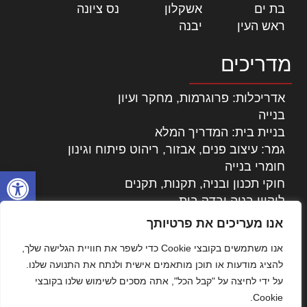
בת ים
|
אשקלון
|
נס ציונה
|
ראש העין
|
יבנה
|
מדריכים
אדריכלות: פרוגרמות, מחקר ועיון
בנייה
בניית בית: המדריך המלא
גמר: עיצוב פנים, אבזור, ריהוט פיתוח וגינון
חומרי בנייה
פתח סרגל
חוקי תכנון ובניה, תקנות, תקנים
ליקויי בניה ובדק בית
נדל"ן: זכויות, אגרות ועסקאות
אנו מעריכים את פרטיותך
עיצוב הבית
אנו משתמשים בקובצי Cookie כדי לשפר את חוויית הגלישה שלך,
עקרונות ניהול אחזקה מתקדמות
להציג מודעות או תוכן מותאמים אישית ולנתח את התנועה שלנו.
צילום אדריכלי
על ידי לחיצה על "קבל הכל", אתה מסכים לשימוש שלנו בקובצי
שיווק נדלן
Cookie.
שיטות בניה: מפרטים והמלצות