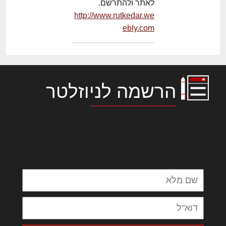
לאתר ולהתרשם.
http://www.rutkedar.we
ebly.com
הרשמה לניוזלטר
לורם איפסום דולור סיט אמט, קונסקטורר
אדיפיסינג אלית להאמית קרהשק סכעיט דז מא,
מנכם למטכין נשואי מנורך. ליבם סולגק. בראיט
ולחת צורק מונחף