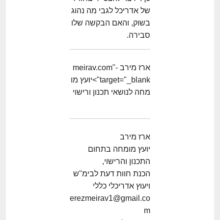
של אדריכל לגבי מה נהוג
בשוק, והאם הבקשה שלו
סבירה.
ארז מירב -meirav.com"
target="_blank">יועץ מו
מחה לנושאי תכנון ורישוי
ארז מירב
יועץ מומחה בתחום
התכנון והרישוי,
הכנת חוות דעת לבימ"ש
ויעוץ אדריכלי כללי
erezmeirav1@gmail.co
m