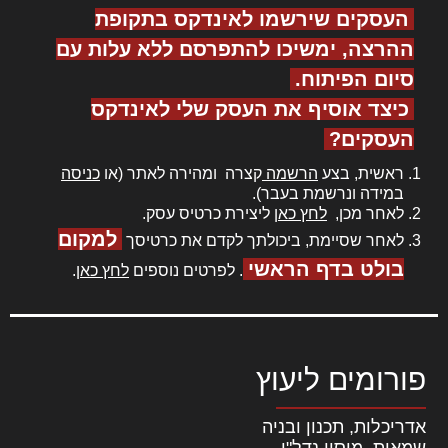
העסקים שירשמו לאינדקס בתקופת
ההרצה, ימשיכו להתפרסם ללא עלות עם
סיום הפיתוח.
כיצד אוסיף את העסק שלי לאינדקס
העסקים?
ראשית, בצע
הרשמה
קצרה ומהירה לאתר (או
כניסה
במידה ונרשמת בעבר).
לאחר מכן,
לחץ כאן
ליצירת כרטיס עסק.
למקום
לאחר שסיימת, ביכולתך לקדם את כרטיסך
בולט בדף הראשי
. לפרטים נוספים
לחץ כאן
.
פורומים ליעוץ
אדריכלות, תכנון ובניה