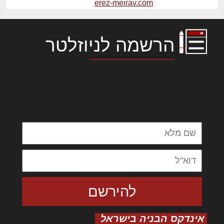
erez-meirav.com
הרשמה לניוזלטר
לורם איפסום דולור סיט אמט, קונסקטורר
אדיפיסינג אלית להאמית קרהשק סכעיט דז מא,
מנכם למטכין נשואי מנורך. ליבם סולגק. בראיט
ולחת צורק מונחף
אינדקס הבניה בישראל