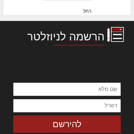
רחל
הרשמה לניוזלטר
לורם איפסום דולור סיט אמט, קונסקטורר
אדיפיסינג אלית להאמית קרהשק סכעיט דז מא,
מנכם למטכין נשואי מנורך. ליבם סולגק. בראיט
ולחת צורק מונחף