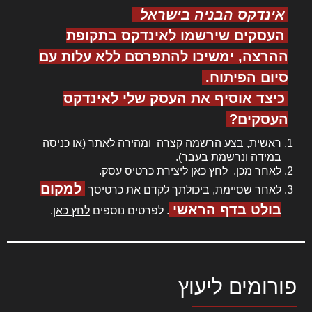
אינדקס הבניה בישראל
העסקים שירשמו לאינדקס בתקופת
ההרצה, ימשיכו להתפרסם ללא עלות עם
סיום הפיתוח.
כיצד אוסיף את העסק שלי לאינדקס
העסקים?
ראשית, בצע
הרשמה
קצרה ומהירה לאתר (או
כניסה
במידה ונרשמת בעבר).
לאחר מכן,
לחץ כאן
ליצירת כרטיס עסק.
למקום
לאחר שסיימת, ביכולתך לקדם את כרטיסך
בולט בדף הראשי
. לפרטים נוספים
לחץ כאן
.
פורומים ליעוץ