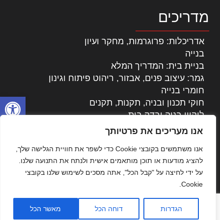
מדריכים
אדריכלות: פרוגרמות, מחקר ועיון
בנייה
בניית בית: המדריך המלא
גמר: עיצוב פנים, אבזור, ריהוט פיתוח וגינון
חומרי בנייה
פתח סרגל
חוקי תכנון ובניה, תקנות, תקנים
ליקויי בניה ובדק בית
נדל"ן: זכויות, אגרות ועסקאות
אנו מעריכים את פרטיותך
עיצוב הבית
אנו משתמשים בקובצי Cookie כדי לשפר את חוויית הגלישה שלך,
עקרונות ניהול אחזקה מתקדמות
להציג מודעות או תוכן מותאמים אישית ולנתח את התנועה שלנו.
צילום אדריכלי
על ידי לחיצה על "קבל הכל", אתה מסכים לשימוש שלנו בקובצי
שיווק נדלן
Cookie.
שיטות בניה: מפרטים והמלצות
תוכן שיווקי
הגדרות
דוחה הכל
מאשר הכל