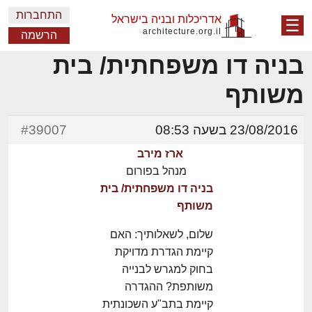
התחברות
אדריכלות ובניה בישראל
☰
architecture.org.il
הרשמה
בניה דו משפחתית/ בית
משותף
23/08/2016 בשעה 08:53
#39007
ארז מירב
מנהל בפורום
בניה דו משפחתית/ בית
משותף
שלום, לשאלותיך: האם
קיימת הגדרת מדויקת
בחוק למגרש לבנייה
משותפת? ההגדרה
קיימת בתב"ע השכונתית