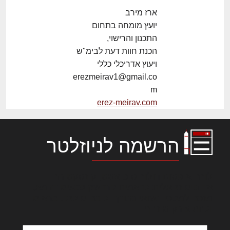
ארז מירב
יועץ מומחה בתחום
התכנון והרישוי,
הכנת חוות דעת לבימ"ש
ויעוץ אדריכלי כללי
erezmeirav1@gmail.co
m
erez-meirav.com
הרשמה לניוזלטר
לורם איפסום דולור סיט אמט, קונסקטורר
אדיפיסינג אלית להאמית קרהשק סכעיט דז מא,
מנכם למטכין נשואי מנורך. ליבם סולגק. בראיט
ולחת צורק מונחף