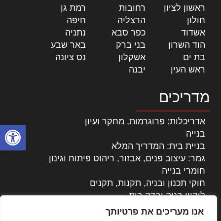
ראשון לציון
|
רחובות
|
רמת גן
|
חולון
|
הרצליה
|
חיפה
|
אשדוד
|
כפר סבא
|
נתניה
|
הוד השרון
|
בני ברק
|
באר שבע
|
בת ים
|
אשקלון
|
נס ציונה
|
ראש העין
|
יבנה
|
מדריכים
אדריכלות: פרוגרמות, מחקר ועיון
פתח סרגל
בנייה
בניית בית: המדריך המלא
גמר: עיצוב פנים, אבזור, ריהוט פיתוח וגינון
חומרי בנייה
חוקי תכנון ובניה, תקנות, תקנים
ליקויי בניה ובדק בית
נדל"ן: זכויות, אגרות ועסקאות
אנו מעריכים את פרטיותך
עיצוב הבית