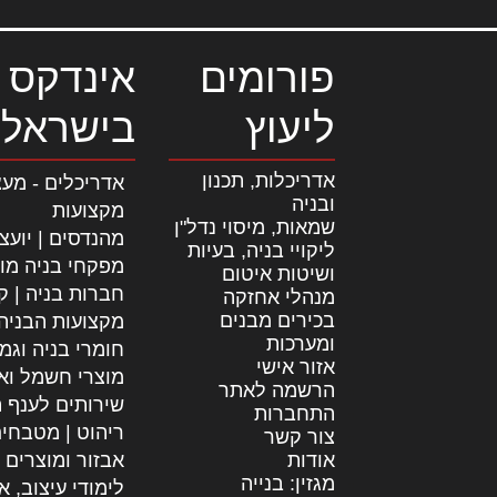
פורומים
אינדקס 
ליעוץ
בישראל
אדריכלות, תכנון
אדריכלים - מעצ
ובניה
מקצועות
שמאות, מיסוי נדל"ן
מהנדסים | יועצ
ליקויי בניה, בעיות
מפקחי בניה מו
ושיטות איטום
חברות בניה | קב
מנהלי אחזקה
בכירים מבנים
מקצועות הבניה
ומערכות
חומרי בניה וגמ
אזור אישי
מוצרי חשמל וא
הרשמה לאתר
שירותים לענף ה
התחברות
ריהוט | מטבחי
צור קשר
אודות
אבזור ומוצרים 
מגזין: בנייה
לימודי עיצוב, א