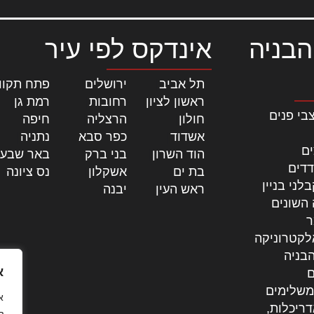
הבניה
אינדקס לפי עיר
תל אביב
|
ירושלים
|
פתח תקוו
ראשון לציון
|
רחובות
|
רמת גן
|
בי פנים
חולון
|
הרצליה
|
חיפה
|
אשדוד
|
כפר סבא
|
נתניה
|
ים
הוד השרון
|
בני ברק
|
באר שבע
דדים
בת ים
|
אשקלון
|
נס ציונה
|
לני בניין
ראש העין
|
יבנה
|
 השונים
ר
לקטרוניקה
בניה
א
ם
משלימים
דריכלות,