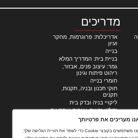
מדריכים
ה
|
אדריכלות: פרוגרמות, מחקר
ועיון
בנייה
בניית בית: המדריך המלא
גמר: עיצוב פנים, אבזור,
|
ריהוט פיתוח וגינון
חומרי בנייה
חוקי תכנון ובניה, תקנות,
תקנים
ליקויי בניה ובדק בית
נדל"ן: זכויות, אגרות ועסקאות
עיצוב הבית
נו מעריכים את פרטיותך
עקרונות ניהול אחזקה
אנו משתמשים בקובצי Cookie כדי לשפר את חוויית הגלישה שלך,
מתקדמות