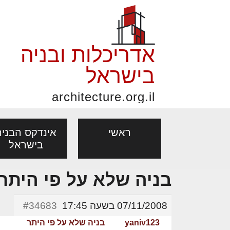
אדריכלות ובניה
בישראל
architecture.org.il
ראשי
אינדקס הבניה
בישראל
בניה שלא על פי היתר
פורום אדריכלות, תכנון
פ
אדריכלות: פרוגרמות,
נדל"ן: זכו
אדריכלים - מעצב
ובניה
נ
07/11/2008 בשעה 17:45
#34683
מחקר ועיון
ועסקאות
מקצועות
yaniv123
בניה שלא על פי היתר
בנייה
עיצוב הבי
יעוץ מקצועי לבונים, למשפצים
מת