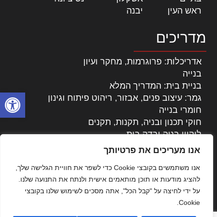
ראש העין
|
יבנה
|
מדריכים
אדריכלות: פרוגרמות, מחקר ועיון
בנייה
בניית בית: המדריך המלא
פתח סרגל
גמר: עיצוב פנים, אבזור, ריהוט פיתוח וגינון
חומרי בנייה
חוקי תכנון ובניה, תקנות, תקנים
ליקויי בניה ובדק בית
נדל"ן: זכויות, אגרות ועסקאות
אנו מעריכים את פרטיותך
עיצוב הבית
אנו משתמשים בקובצי Cookie כדי לשפר את חוויית הגלישה שלך,
עקרונות ניהול אחזקה מתקדמות
להציג מודעות או תוכן מותאמים אישית ולנתח את התנועה שלנו.
צילום אדריכלי
על ידי לחיצה על "קבל הכל", אתה מסכים לשימוש שלנו בקובצי
שיווק נדלן
Cookie.
שיטות בניה: מפרטים והמלצות