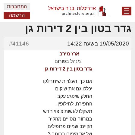
התחברות
אדריכלות ובניה בישראל
☰
architecture.org.il
הרשמה
גדר בטון בין 2 דירות גן
19/05/2020 בשעה 14:22
#41146
ארז מירב
מנהל בפורום
גדר בטון בין 2 דירות גן
אם כך, העלויות שיתחלקו
יכללו גם את שיקום
החלק שיפגע עקב
החפירה. לחילופין,
תשקלו לעשות ציפוי חדש
במרווח מסויים מהקיר
הקיים: שמים פרופילים
של אלומיניום ברוחב 3