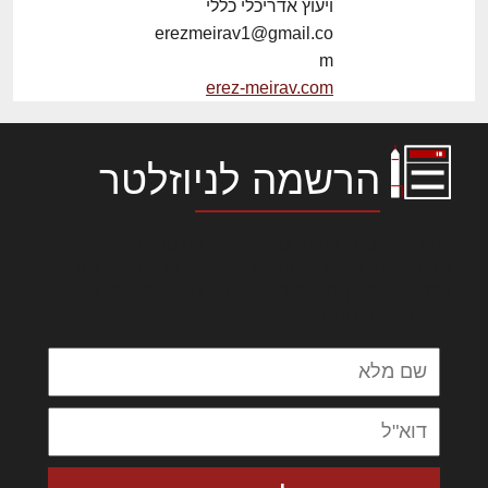
ויעוץ אדריכלי כללי
erezmeirav1@gmail.co
m
erez-meirav.com
הרשמה לניוזלטר
לורם איפסום דולור סיט אמט, קונסקטורר
אדיפיסינג אלית להאמית קרהשק סכעיט דז מא,
מנכם למטכין נשואי מנורך. ליבם סולגק. בראיט
ולחת צורק מונחף