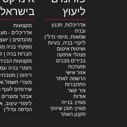
ליעוץ
בישראל
אדריכלות, תכנון
מקצועות
ובניה
אדריכלים - מעצ
שמאות, מיסוי נדל"ן
מהנדסים | יועצ
ליקויי בניה, בעיות
מפקחי בניה מו
ושיטות איטום
חברות בניה | קב
מנהלי אחזקה
בכירים מבנים
מקצועות הבניה
ומערכות
חומרי בניה וגמ
אזור אישי
ריהוט | מטבחי
הרשמה לאתר
מוצרי חשמל וא
התחברות
שירותים לענף ה
צור קשר
אודות
אבזור ומוצרים 
מגזין: בנייה
לימודי עיצוב, א
מגזין: תוכן שיווקי
הנדסה ונדל"ן
תקנון האתר