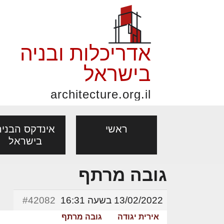
אדריכלות ובניה
בישראל
architecture.org.il
ראשי
אינדקס הבניה
בישראל
גובה מרתף
פורום אדריכלות, תכנון
פ
אדריכלות: פרוגרמות,
נדל"ן: זכו
מקצועות
ובניה
נ
13/02/2022 בשעה 16:31
#42082
מחקר ועיון
ועסקאות
אדריכלים - מעצב
אירית יגודה
גובה מרתף
בנייה
עיצוב הבי
יעוץ מקצועי לבונים, למשפצים
מת