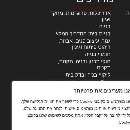
ה
|
אדריכלות: פרוגרמות, מחקר
ועיון
בנייה
בניית בית: המדריך המלא
גמר: עיצוב פנים, אבזור,
|
ריהוט פיתוח וגינון
חומרי בנייה
חוקי תכנון ובניה, תקנות,
תקנים
ליקויי בניה ובדק בית
נדל"ן: זכויות, אגרות ועסקאות
עיצוב הבית
נו מעריכים את פרטיותך
עקרונות ניהול אחזקה
אנו משתמשים בקובצי Cookie כדי לשפר את חוויית הגלישה שלך,
מתקדמות
הציג מודעות או תוכן מותאמים אישית ולנתח את התנועה שלנו.
צילום אדריכלי
ל ידי לחיצה על "קבל הכל", אתה מסכים לשימוש שלנו בקובצי
שיווק נדלן
Cookie
שיטות בניה: מפרטים