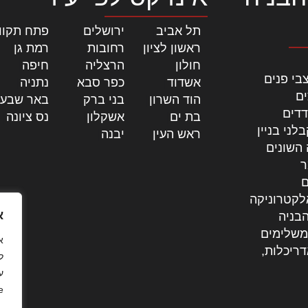
תל אביב
|
ירושלים
|
פתח תקוו
ראשון לציון
|
רחובות
|
רמת גן
|
חולון
|
הרצליה
|
חיפה
|
בי פנים
אשדוד
|
כפר סבא
|
נתניה
|
ים
הוד השרון
|
בני ברק
|
באר שבע
דדים
בת ים
|
אשקלון
|
נס ציונה
|
לני בניין
ראש העין
|
יבנה
|
 השונים
ר
ם
לקטרוניקה
א
בניה
משלימים
דריכלות,
ל
ע
.