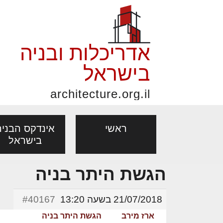
אדריכלות ובניה
בישראל
architecture.org.il
ראשי
אינדקס הבניה
בישראל
הגשת היתר בניה
פורום אדריכלות, תכנון
פ
אדריכלות: פרוגרמות,
נדל"ן: זכו
מקצועות
ובניה
נ
21/07/2018 בשעה 13:20
#40167
מחקר ועיון
ועסקאות
אדריכלים - מעצב
ארז מירב
הגשת היתר בניה
בנייה
עיצוב הבי
יעוץ מקצועי לבונים, למשפצים
מת