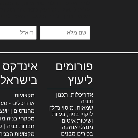
לורם איפסום דולור סיט אמט, קונסקטור
אלית להאמית קרהשק סכעיט דז מא, מנ
נשואי מנורך. ליבם סולגק. בראיט ולחת
פורומים
אינדקס 
ליעוץ
בישראל
אדריכלות, תכנון
מקצועות
ובניה
אדריכלים - מעצ
שמאות, מיסוי נדל"ן
מהנדסים | יועצ
ליקויי בניה, בעיות
מפקחי בניה מו
ושיטות איטום
חברות בניה | קב
מנהלי אחזקה
בכירים מבנים
מקצועות הבניה