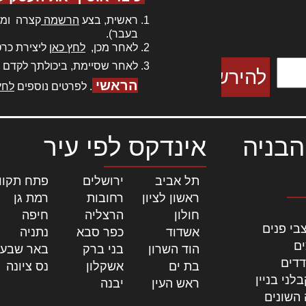
ר אדיפיסינג
ראשית, בצע
הרשמה
קצרה ומה
כם למטכין
בעבר).
 צורק מונחף
לאחר מכן,
לחץ כאן
ליצירת כרט
לאחר שסיימת, ביכולתך לקדם 
הראשי
. לפרטים נוספים
לחץ
הבניה
אינדקס לפי עיר
תל אביב
|
ירושלים
|
פתח תקוו
ראשון לציון
|
רחובות
|
רמת גן
|
חולון
|
הרצליה
|
חיפה
|
בי פנים
אשדוד
|
כפר סבא
|
נתניה
|
ים
הוד השרון
|
בני ברק
|
באר שבע
דדים
בת ים
|
אשקלון
|
נס ציונה
|
לני בניין
ראש העין
|
יבנה
|
 השונים