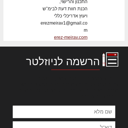
התכנון והרישוי,
הכנת חוות דעת לבימ"ש
ויעוץ אדריכלי כללי
erezmeirav1@gmail.co
m
erez-meirav.com
הרשמה לניוזלטר
לורם איפסום דולור סיט אמט, קונסקטורר
אדיפיסינג אלית להאמית קרהשק סכעיט דז מא,
מנכם למטכין נשואי מנורך. ליבם סולגק. בראיט
ולחת צורק מונחף