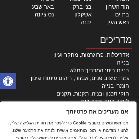
הוד השרון
|
בני ברק
|
באר שבע
|
בת ים
|
אשקלון
|
נס ציונה
|
ראש העין
|
יבנה
|
מדריכים
אדריכלות: פרוגרמות, מחקר ועיון
בנייה
בניית בית: המדריך המלא
פתח סרגל
גמר: עיצוב פנים, אבזור, ריהוט פיתוח וגינון
חומרי בנייה
חוקי תכנון ובניה, תקנות, תקנים
ליקויי בניה ובדק בית
נדל"ן: זכויות, אגרות ועסקאות
אנו מעריכים את פרטיותך
עיצוב הבית
אנו משתמשים בקובצי Cookie כדי לשפר את חוויית הגלישה שלך,
עקרונות ניהול אחזקה מתקדמות
להציג מודעות או תוכן מותאמים אישית ולנתח את התנועה שלנו.
צילום אדריכלי
על ידי לחיצה על "קבל הכל", אתה מסכים לשימוש שלנו בקובצי