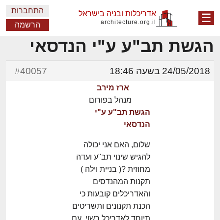
התחברות
אדריכלות ובניה בישראל
☰
architecture.org.il
הרשמה
הגשת תב"ע ע"י הנדסאי
24/05/2018 בשעה 18:46
#40057
ארז מירב
מנהל בפורום
הגשת תב"ע ע"י
הנדסאי
שלום, האם אני יכולה
להגיש שינוי תב"ע ועדה
מחוזית ?( בניית וילה )
תקנות המהנדסים
והאדריכלים קובעות כי
הכנת תקנונים ותשריטים
תיוחד לאדריכל רשוי. עם