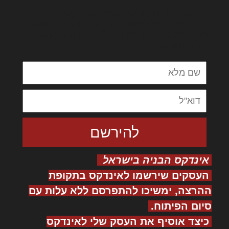
לורם איפסום דולור סיט אמט, קונסקטורר
אדיפיסינג אלית להאמית קרהשק סכעיט דז מא,
מנכם למטכין נשואי מנורך. ליבם סולגק. בראיט
ולחת צורק מונחף
אינדקס הבניה בישראל
העסקים שירשמו לאינדקס בתקופת
ההרצה, ימשיכו להתפרסם ללא עלות עם
סיום הפיתוח.
כיצד אוסיף את העסק שלי לאינדקס