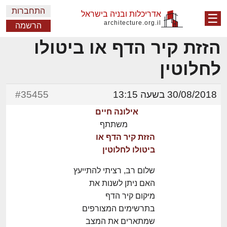
התחברות
אדריכלות ובניה בישראל
☰
architecture.org.il
הרשמה
הזזת קיר הדף או ביטולו
לחלוטין
30/08/2018 בשעה 13:15
#35455
אילונה חיים
משתתף
הזזת קיר הדף או
ביטולו לחלוטין
שלום רב, רציתי להתייעץ
האם ניתן לשנות את
מיקום קיר הדף
בתרשימים המצורפים
שמתארים את המצב