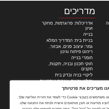
מדריכים
ה
|
אדריכלות: פרוגרמות, מחקר
ועיון
בנייה
בניית בית: המדריך המלא
גמר: עיצוב פנים, אבזור,
|
ריהוט פיתוח וגינון
חומרי בנייה
חוקי תכנון ובניה, תקנות,
תקנים
ליקויי בניה ובדק בית
נדל"ן: זכויות, אגרות ועסקאות
עיצוב הבית
נו מעריכים את פרטיותך
עקרונות ניהול אחזקה
אנו משתמשים בקובצי Cookie כדי לשפר את חוויית הגלישה שלך,
מתקדמות
הציג מודעות או תוכן מותאמים אישית ולנתח את התנועה שלנו.
צילום אדריכלי
ל ידי לחיצה על "קבל הכל", אתה מסכים לשימוש שלנו בקובצי