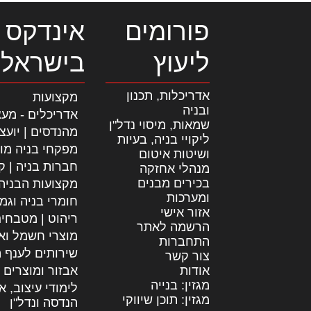
פורומים
אינדקס 
ליעוץ
בישראל
אדריכלות, תכנון
מקצועות
ובניה
אדריכלים - מעצ
שמאות, מיסוי נדל"ן
מהנדסים | יועצ
ליקויי בניה, בעיות
מפקחי בניה מו
ושיטות איטום
חברות בניה | קב
מנהלי אחזקה
בכירים מבנים
מקצועות הבניה
ומערכות
חומרי בניה וגמ
אזור אישי
ריהוט | מטבחי
הרשמה לאתר
מוצרי חשמל וא
התחברות
שירותים לענף ה
צור קשר
אודות
אבזור ומוצרים 
מגזין: בנייה
לימודי עיצוב, א
מגזין: תוכן שיווקי
הנדסה ונדל"ן