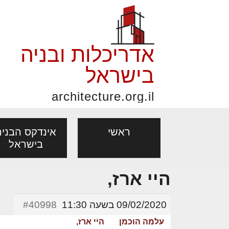
אדריכלות ובניה
בישראל
architecture.org.il
ראשי
אינדקס הבניה
בישראל
היי ארז,
פורום אדריכלות, תכנון
פ
אדריכלות: פרוגרמות,
נדל"ן: זכו
מקצועות
ובניה
נ
09/02/2020 בשעה 11:30
#40998
מחקר ועיון
ועסקאות
אדריכלים - מעצב
עלמה הוכמן
היי ארז,
בנייה
עיצוב הבי
יעוץ מקצועי לבונים, למשפצים
מת