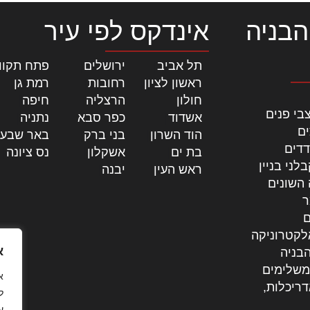
הבניה
אינדקס לפי עיר
תל אביב
|
ירושלים
|
פתח תקוו
ראשון לציון
|
רחובות
|
רמת גן
|
חולון
|
הרצליה
|
חיפה
|
בי פנים
אשדוד
|
כפר סבא
|
נתניה
|
ים
הוד השרון
|
בני ברק
|
באר שבע
דדים
בת ים
|
אשקלון
|
נס ציונה
|
לני בניין
ראש העין
|
יבנה
|
 השונים
ר
ם
לקטרוניקה
א
בניה
משלימים
דריכלות,
ל
ע