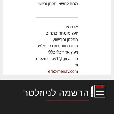
מחה לנושאי תכנון ורישוי
ארז מירב
יועץ מומחה בתחום
התכנון והרישוי,
הכנת חוות דעת לבימ"ש
ויעוץ אדריכלי כללי
erezmeirav1@gmail.co
m
erez-meirav.com
הרשמה לניוזלטר
לורם איפסום דולור סיט אמט, קונסקטורר
אדיפיסינג אלית להאמית קרהשק סכעיט דז מא,