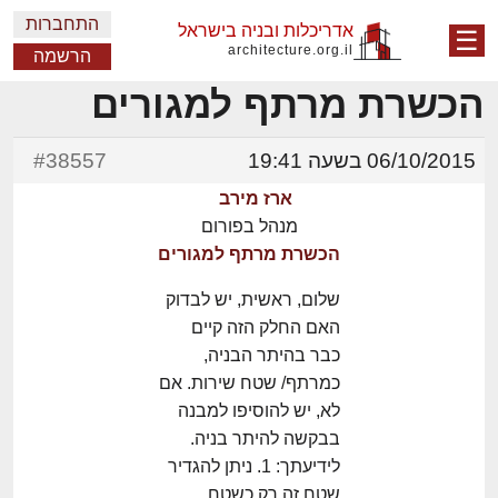
התחברות
אדריכלות ובניה בישראל
☰
architecture.org.il
הרשמה
הכשרת מרתף למגורים
06/10/2015 בשעה 19:41
#38557
ארז מירב
מנהל בפורום
הכשרת מרתף למגורים
שלום, ראשית, יש לבדוק
האם החלק הזה קיים
כבר בהיתר הבניה,
כמרתף/ שטח שירות. אם
לא, יש להוסיפו למבנה
בבקשה להיתר בניה.
לידיעתך: 1. ניתן להגדיר
שטח זה רק כשטח