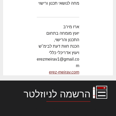
מחה לנושאי תכנון ורישוי
ארז מירב
יועץ מומחה בתחום
התכנון והרישוי,
הכנת חוות דעת לבימ"ש
ויעוץ אדריכלי כללי
erezmeirav1@gmail.co
m
erez-meirav.com
הרשמה לניוזלטר
לורם איפסום דולור סיט אמט, קונסקטורר
אדיפיסינג אלית להאמית קרהשק סכעיט דז מא,