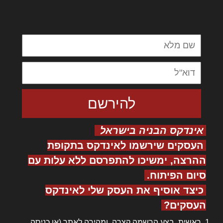
מנכם למטכין נשואי מנורך. ליבם סולגק. בראיט
ולחת צורק מונחף
אינדקס הבניה בישראל
העסקים שירשמו לאינדקס בתקופת
ההרצה, ימשיכו להתפרסם ללא עלות עם
סיום הפיתוח.
כיצד אוסיף את העסק שלי לאינדקס
העסקים?
ראשית, בצע
הרשמה
קצרה ומהירה לאתר (או
כניסה