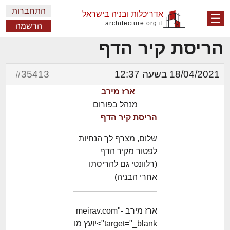
התחברות
אדריכלות ובניה בישראל
☰
architecture.org.il
הרשמה
הריסת קיר הדף
18/04/2021 בשעה 12:37
#35413
ארז מירב
מנהל בפורום
הריסת קיר הדף
שלום, מצרף לך הנחיות
לפטור מקיר הדף
(רלוונטי גם להריסתו
אחרי הבניה)
ארז מירב -meirav.com"
target="_blank">יועץ מו