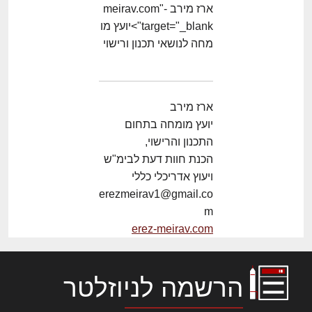
ארז מירב -meirav.com"
target="_blank">יועץ מו
מחה לנושאי תכנון ורישוי
ארז מירב
יועץ מומחה בתחום
התכנון והרישוי,
הכנת חוות דעת לבימ"ש
ויעוץ אדריכלי כללי
erezmeirav1@gmail.co
m
erez-meirav.com
הרשמה לניוזלטר