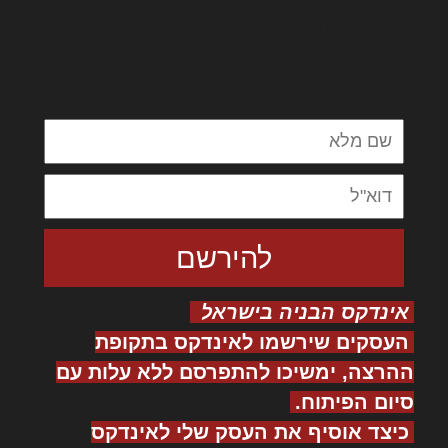
לורם איפסום דולור סיט אמט, קונסקטורר
אדיפיסינג אלית להאמית קרהשק סכעיט דז מא,
מנכם למטכין נשואי מנורך. ליבם סולגק. בראיט
ולחת צורק מונחף
אינדקס הבניה בישראל
העסקים שירשמו לאינדקס בתקופת
ההרצה, ימשיכו להתפרסם ללא עלות עם
סיום הפיתוח.
כיצד אוסיף את העסק שלי לאינדקס