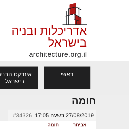
אדריכלות ובניה
בישראל
architecture.org.il
ראשי
אינדקס הבניה
בישראל
חומה
פורום אדריכלות, תכנון
פ
אדריכלות: פרוגרמות,
נדל"ן: זכו
מקצועות
ובניה
נ
27/08/2019 בשעה 17:05
#34326
מחקר ועיון
ועסקאות
אדריכלים - מעצב
אביתר
חומה
בנייה
עיצוב הבי
יעוץ מקצועי לבונים, למשפצים
מת