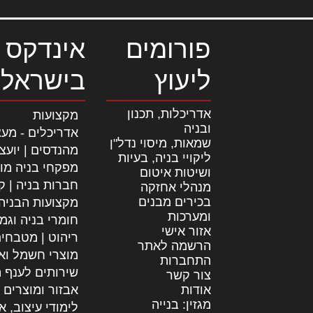
פורומים
אינדקס 
ליעוץ
בישראל
אדריכלות, תכנון
מקצועות
ובניה
אדריכלים - מעצ
שמאות, מיסוי נדל"ן
מהנדסים | יועצ
ליקויי בניה, בעיות
מפקחי בניה מו
ושיטות איטום
חברות בניה | קב
מנהלי אחזקה
בכירים מבנים
מקצועות הבניה
ומערכות
חומרי בניה וגמ
אזור אישי
ריהוט | מטבחי
הרשמה לאתר
מוצרי חשמל וא
התחברות
שירותים לענף ה
צור קשר
אודות
אבזור ומוצרים 
מגזין: בנייה
לימודי עיצוב, א