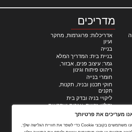
מדריכים
ה
|
אדריכלות: פרוגרמות, מחקר
ועיון
בנייה
בניית בית: המדריך המלא
גמר: עיצוב פנים, אבזור,
|
ריהוט פיתוח וגינון
חומרי בנייה
חוקי תכנון ובניה, תקנות,
תקנים
ליקויי בניה ובדק בית
נדל"ן: זכויות, אגרות ועסקאות
עיצוב הבית
נו מעריכים את פרטיותך
עקרונות ניהול אחזקה
אנו משתמשים בקובצי Cookie כדי לשפר את חוויית הגלישה שלך,
מתקדמות