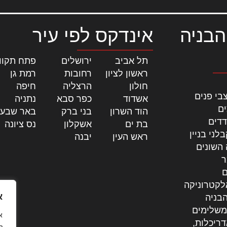
הבניה
אינדקס לפי עיר
תל אביב
|
ירושלים
|
פתח תקוו
ראשון לציון
|
רחובות
|
רמת גן
|
חולון
|
הרצליה
|
חיפה
|
בי פנים
אשדוד
|
כפר סבא
|
נתניה
|
ים
הוד השרון
|
בני ברק
|
באר שבע
דדים
בת ים
|
אשקלון
|
נס ציונה
|
לני בניין
ראש העין
|
יבנה
|
 השונים
ר
ם
לקטרוניקה
א
בניה
משלימים
דריכלות,