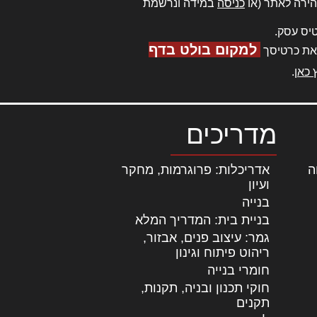
ירה לאתר (או
כניסה
במידה ונרשמת
יס עסק.
למקום בולט בדף
את כרטיסך
 כאן
.
מדריכים
ה
|
אדריכלות: פרוגרמות, מחקר
ועיון
בנייה
בניית בית: המדריך המלא
גמר: עיצוב פנים, אבזור,
|
ריהוט פיתוח וגינון
חומרי בנייה
חוקי תכנון ובניה, תקנות,
תקנים