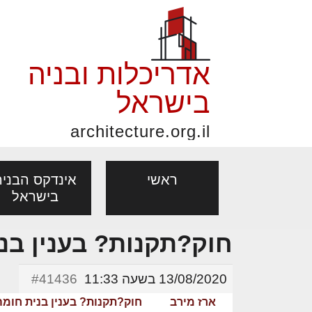
אדריכלות ובניה
בישראל
architecture.org.il
ראשי
אינדקס הבניה
בישראל
חוק?תקנות? בענין בני
פורום אדריכלות, תכנון
פ
אדריכלות: פרוגרמות,
נדל"ן: זכו
אדריכלים - מעצב
ובניה
נ
13/08/2020 בשעה 11:33
#41436
מחקר ועיון
ועסקאות
מקצועות
ארז מירב
חוק?תקנות? בענין בנית חומה
בנייה
עיצוב הבי
יעוץ מקצועי לבונים, למשפצים
מת