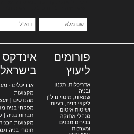
אלית להאמית קרהשק סכעיט דז מא, מנ
נשואי מנורך. ליבם סולגק. בראיט ולחת
פורומים
אינדקס 
ליעוץ
בישראל
אדריכלות, תכנון
אדריכלים - מעצ
ובניה
מקצועות
שמאות, מיסוי נדל"ן
מהנדסים | יועצ
ליקויי בניה, בעיות
מפקחי בניה מו
ושיטות איטום
חברות בניה | קב
מנהלי אחזקה
בכירים מבנים
מקצועות הבניה
ומערכות
חומרי בניה וגמ