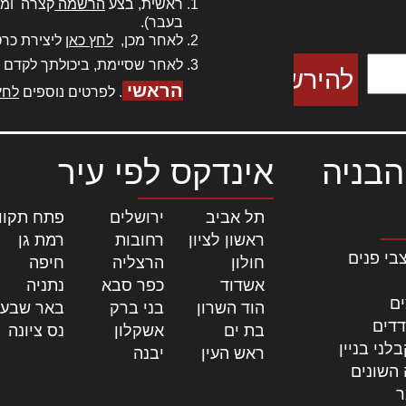
ראשית, בצע
הרשמה
קצרה ומה
כם למטכין
בעבר).
 צורק מונחף
לאחר מכן,
לחץ כאן
ליצירת כרט
לאחר שסיימת, ביכולתך לקדם 
הראשי
. לפרטים נוספים
לחץ
הבניה
אינדקס לפי עיר
תל אביב
|
ירושלים
|
פתח תקוו
ראשון לציון
|
רחובות
|
רמת גן
|
בי פנים
חולון
|
הרצליה
|
חיפה
|
אשדוד
|
כפר סבא
|
נתניה
|
ים
הוד השרון
|
בני ברק
|
באר שבע
דדים
בת ים
|
אשקלון
|
נס ציונה
|
לני בניין
ראש העין
|
יבנה
|
 השונים
ר