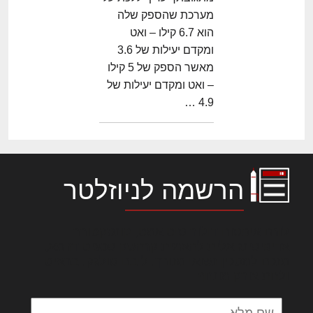
מערכת שהספק שלה
הוא 6.7 קילו – ואט
ומקדם יעילות של 3.6
מאשר הספק של 5 קילו
– ואט ומקדם יעילות של
4.9 …
הרשמה לניוזלטר
לורם איפסום דולור סיט אמט, קונסקטורר
אדיפיסינג אלית להאמית קרהשק סכעיט דז מא,
מנכם למטכין נשואי מנורך. ליבם סולגק. בראיט
ולחת צורק מונחף