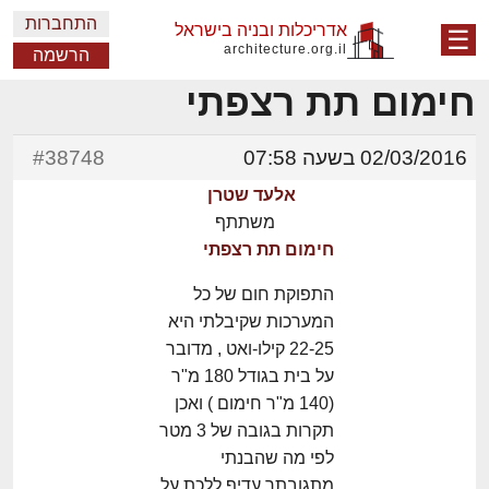
התחברות
אדריכלות ובניה בישראל
☰
architecture.org.il
הרשמה
חימום תת רצפתי
02/03/2016 בשעה 07:58
#38748
אלעד שטרן
משתתף
חימום תת רצפתי
התפוקת חום של כל
המערכות שקיבלתי היא
22-25 קילו-ואט , מדובר
על בית בגודל 180 מ"ר
(140 מ"ר חימום ) ואכן
תקרות בגובה של 3 מטר
לפי מה שהבנתי
מתגובתך עדיף ללכת על