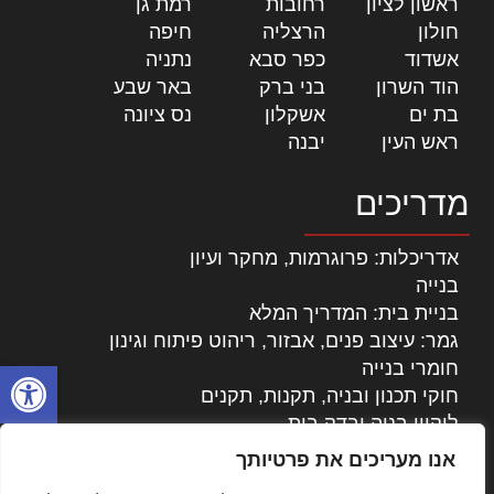
ראשון לציון
|
רחובות
|
רמת גן
|
חולון
|
הרצליה
|
חיפה
|
אשדוד
|
כפר סבא
|
נתניה
|
הוד השרון
|
בני ברק
|
באר שבע
|
בת ים
|
אשקלון
|
נס ציונה
|
ראש העין
|
יבנה
|
מדריכים
אדריכלות: פרוגרמות, מחקר ועיון
בנייה
בניית בית: המדריך המלא
גמר: עיצוב פנים, אבזור, ריהוט פיתוח וגינון
פתח סרגל
חומרי בנייה
חוקי תכנון ובניה, תקנות, תקנים
ליקויי בניה ובדק בית
נדל"ן: זכויות, אגרות ועסקאות
אנו מעריכים את פרטיותך
עיצוב הבית