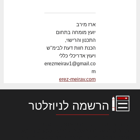
ארז מירב
יועץ מומחה בתחום
התכנון והרישוי,
הכנת חוות דעת לבימ"ש
ויעוץ אדריכלי כללי
erezmeirav1@gmail.co
m
erez-meirav.com
הרשמה לניוזלטר
לורם איפסום דולור סיט אמט, קונסקטורר
אדיפיסינג אלית להאמית קרהשק סכעיט דז מא,
מנכם למטכין נשואי מנורך. ליבם סולגק. בראיט