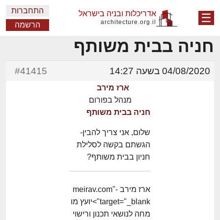
התחברות
אדריכלות ובניה בישראל
☰
architecture.org.il
הרשמה
חניה בבית משותף
04/08/2020 בשעה 14:27
#41415
ארז מירב
מנהל בפורום
חניה בבית משותף
שלום, אני צריך להבין-
הגשתם בקשה לסלילת
חניון בבית משותף?
ארז מירב -meirav.com"
target="_blank">יועץ מו
מחה לנושאי תכנון ורישוי