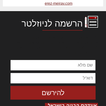
erez-meirav.com
הרשמה לניוזלטר
לורם איפסום דולור סיט אמט, קונסקטורר
אדיפיסינג אלית להאמית קרהשק סכעיט דז מא,
מנכם למטכין נשואי מנורך. ליבם סולגק. בראיט
ולחת צורק מונחף
אינדקס הבניה בישראל