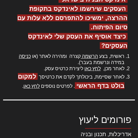
העסקים שירשמו לאינדקס בתקופת
ההרצה, ימשיכו להתפרסם ללא עלות עם
סיום הפיתוח.
כיצד אוסיף את העסק שלי לאינדקס
העסקים?
ראשית, בצע
הרשמה
קצרה ומהירה לאתר (או
כניסה
במידה ונרשמת בעבר).
לאחר מכן,
לחץ כאן
ליצירת כרטיס עסק.
למקום
לאחר שסיימת, ביכולתך לקדם את כרטיסך
בולט בדף הראשי
. לפרטים נוספים
לחץ כאן
.
פורומים ליעוץ
אדריכלות, תכנון ובניה