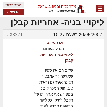
התחברות
אדריכלות ובניה בישראל
☰
architecture.org.il
הרשמה
ליקויי בניה- אחריות קבלן
20/05/2007 בשעה 10:27
#33271
ארז מירב
מנהל בפורום
ליקויי בניה- אחריות
קבלן
שלום רב, אין ספק
שמגיעה לך אמבטיה
תקינה אשר גם נראית
טוב. חוק המכר קובע
במפורש את אחריותו של
הקבלן לתיקון כל ליקוי
בתקופת הבדק. לקבלן