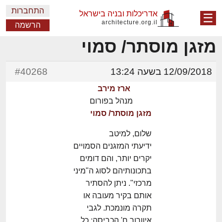
התחברות
אדריכלות ובניה בישראל
☰
architecture.org.il
הרשמה
מזגן מוסתר/ סמוי
12/09/2018 בשעה 13:24
#40268
ארז מירב
מנהל בפורום
מזגן מוסתר/ סמוי
שלום, למיטב
ידיעתי המזגנים הסמויים
יקרים יותר, והם דומים
בתכונותיהם לסוג ה"מיני
מרכזי". ניתן להסתיר
אותם בקיר מעובה או
תקרה מונמכת. לגבי
איוורור ח' הכביסה: כל