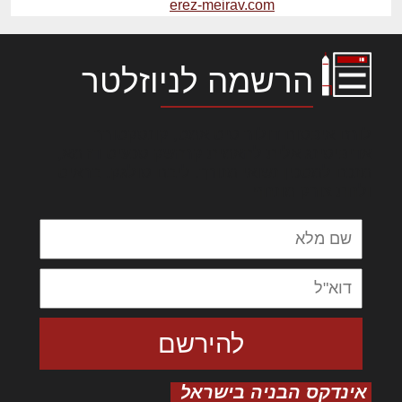
erez-meirav.com
הרשמה לניוזלטר
לורם איפסום דולור סיט אמט, קונסקטורר
אדיפיסינג אלית להאמית קרהשק סכעיט דז מא,
מנכם למטכין נשואי מנורך. ליבם סולגק. בראיט
ולחת צורק מונחף
אינדקס הבניה בישראל