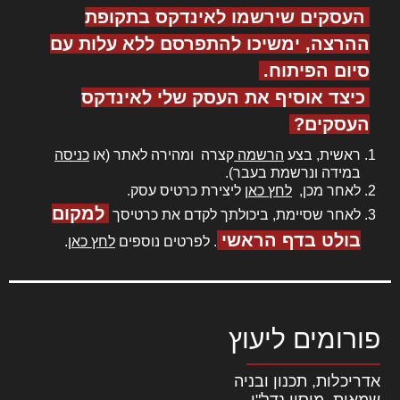
העסקים שירשמו לאינדקס בתקופת
ההרצה, ימשיכו להתפרסם ללא עלות עם
סיום הפיתוח.
כיצד אוסיף את העסק שלי לאינדקס
העסקים?
ראשית, בצע
הרשמה
קצרה ומהירה לאתר (או
כניסה
במידה ונרשמת בעבר).
לאחר מכן,
לחץ כאן
ליצירת כרטיס עסק.
למקום
לאחר שסיימת, ביכולתך לקדם את כרטיסך
בולט בדף הראשי
. לפרטים נוספים
לחץ כאן
.
פורומים ליעוץ
אדריכלות, תכנון ובניה