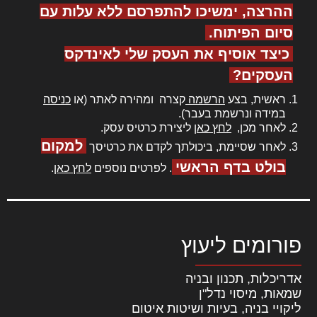
ההרצה, ימשיכו להתפרסם ללא עלות עם
סיום הפיתוח.
כיצד אוסיף את העסק שלי לאינדקס
העסקים?
ראשית, בצע
הרשמה
קצרה ומהירה לאתר (או
כניסה
במידה ונרשמת בעבר).
לאחר מכן,
לחץ כאן
ליצירת כרטיס עסק.
למקום
לאחר שסיימת, ביכולתך לקדם את כרטיסך
בולט בדף הראשי
. לפרטים נוספים
לחץ כאן
.
פורומים ליעוץ
אדריכלות, תכנון ובניה
שמאות, מיסוי נדל"ן
ליקויי בניה, בעיות ושיטות איטום