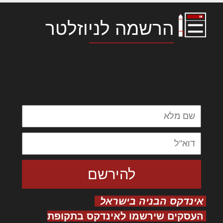
הרשמה לניוזלטר
לורם איפסום דולור סיט אמט, קונסקטורר
אדיפיסינג אלית להאמית קרהשק סכעיט דז מא,
מנכם למטכין נשואי מנורך. ליבם סולגק. בראיט
ולחת צורק מונחף
אינדקס הבניה בישראל
העסקים שירשמו לאינדקס בתקופת