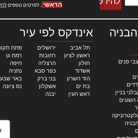
הראשי
. לפרטים נוספים
לחץ
הבניה
אינדקס לפי עיר
תל אביב
|
ירושלים
|
פתח תקוו
ראשון לציון
|
רחובות
|
רמת גן
|
בי פנים
חולון
|
הרצליה
|
חיפה
|
אשדוד
|
כפר סבא
|
נתניה
|
ים
הוד השרון
|
בני ברק
|
באר שבע
דדים
בת ים
|
אשקלון
|
נס ציונה
|
לני בניין
ראש העין
|
יבנה
|
 השונים
ר
לקטרוניקה
בניה
א
ם