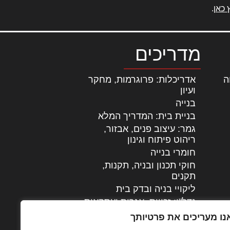
 כאן
.
מדריכים
ה
|
אדריכלות: פרוגרמות, מחקר
ועיון
בנייה
בניית בית: המדריך המלא
גמר: עיצוב פנים, אבזור,
|
ריהוט פיתוח וגינון
חומרי בנייה
חוקי תכנון ובניה, תקנות,
תקנים
ליקויי בניה ובדק בית
נדל"ן: זכויות, אגרות ועסקאות
עיצוב הבית
נו מעריכים את פרטיותך
עקרונות ניהול אחזקה