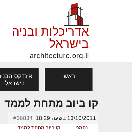
אדריכלות ובניה
בישראל
architecture.org.il
ראשי
אינדקס הבניה
בישראל
קו ביוב מתחת לממד
פורום אדריכלות, תכנון
פ
אדריכלות: פרוגרמות,
נדל"ן: זכו
אדריכלים - מעצב
ובניה
נ
13/10/2011 בשעה 18:29
#36834
מחקר ועיון
ועסקאות
מקצועות
נחמני
קו ביוב מתחת לממד
בנייה
עיצוב הבי
יעוץ מקצועי לבונים, למשפצים
מת