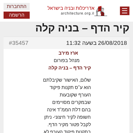
התחברות
אדריכלות ובניה בישראל
☰
architecture.org.il
הרשמה
קיר הדף – בניה קלה
26/08/2018 בשעה 11:32
#35457
ארז מירב
מנהל בפורום
קיר הדף – בניה קלה
שלום, האישור שקיבלתם
הוא ע"ס תקנות פיקוד
העורף שקובעות
שבמקרים מסויימים
בהם דלת הממ"ד אינה
חשופה לקיר חיצוני- ניתן
לקבל פטור מקיר הדף.
בתקנות פיקוד העורף לא