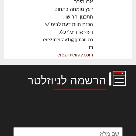
ארז מירב
יועץ מומחה בתחום
התכנון והרישוי,
הכנת חוות דעת לבימ"ש
ויעוץ אדריכלי כללי
erezmeirav1@gmail.co
m
erez-meirav.com
הרשמה לניוזלטר
לורם איפסום דולור סיט אמט, קונסקטורר
אדיפיסינג אלית להאמית קרהשק סכעיט דז מא,
מנכם למטכין נשואי מנורך. ליבם סולגק. בראיט
ולחת צורק מונחף