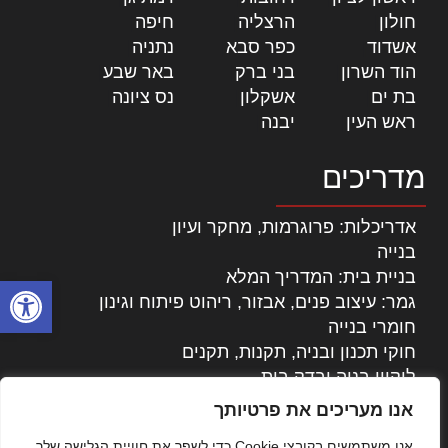
חולון
|
הרצליה
|
חיפה
|
אשדוד
|
כפר סבא
|
נתניה
|
הוד השרון
|
בני ברק
|
באר שבע
|
בת ים
|
אשקלון
|
נס ציונה
|
ראש העין
|
יבנה
|
מדריכים
אדריכלות: פרוגרמות, מחקר ועיון
בנייה
בניית בית: המדריך המלא
פתח סרגל
גמר: עיצוב פנים, אבזור, ריהוט פיתוח וגינון
חומרי בנייה
חוקי תכנון ובניה, תקנות, תקנים
ליקויי בניה ובדק בית
נדל"ן: זכויות, אגרות ועסקאות
אנו מעריכים את פרטיותך
עיצוב הבית
אנו משתמשים בקובצי Cookie כדי לשפר את חוויית הגלישה שלך,