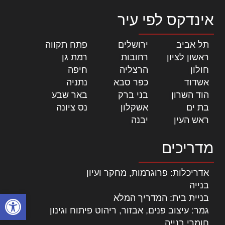
אינדקס לפי עיר
תל אביב
|
ירושלים
|
פתח תקווה
|
ראשון לציון
|
רחובות
|
רמת גן
|
חולון
|
הרצליה
|
חיפה
|
אשדוד
|
כפר סבא
|
נתניה
|
הוד השרון
|
בני ברק
|
באר שבע
|
בת ים
|
אשקלון
|
נס ציונה
|
ראש העין
|
יבנה
|
מדריכים
אדריכלות: פרוגרמות, מחקר ועיון
בנייה
פתח סרגל
בניית בית: המדריך המלא
גמר: עיצוב פנים, אבזור, ריהוט פיתוח וגינון
חומרי בנייה