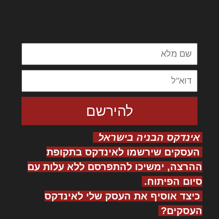
אדיפיסינג אלית להאמית קרהשק סכעיט דז מא,
מנכם למטכין נשואי מנורך. ליבם סולגק. בראיט
ולחת צורק מונחף
אינדקס הבניה בישראל
העסקים שירשמו לאינדקס בתקופת
ההרצה, ימשיכו להתפרסם ללא עלות עם
סיום הפיתוח.
כיצד אוסיף את העסק שלי לאינדקס
העסקים?