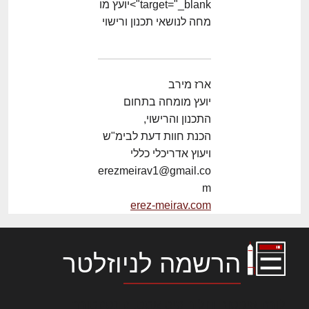
target="_blank">יועץ מו
מחה לנושאי תכנון ורישוי
ארז מירב
יועץ מומחה בתחום
התכנון והרישוי,
הכנת חוות דעת לבימ"ש
ויעוץ אדריכלי כללי
erezmeirav1@gmail.co
m
erez-meirav.com
הרשמה לניוזלטר
לורם איפסום דולור סיט אמט, קונסקטורר