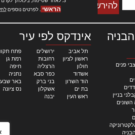
לאחר שסיימת, ביכולתך לקדם 
הראשי
. לפרטים נוספים
לחץ
הבניה
אינדקס לפי עיר
תל אביב
|
ירושלים
|
פתח תקוו
ראשון לציון
|
רחובות
|
רמת גן
|
בי פנים
חולון
|
הרצליה
|
חיפה
|
אשדוד
|
כפר סבא
|
נתניה
|
ים
הוד השרון
|
בני ברק
|
באר שבע
דדים
בת ים
|
אשקלון
|
נס ציונה
|
לני בניין
ראש העין
|
יבנה
|
 השונים
ר
ם
לקטרוניקה
א
בניה