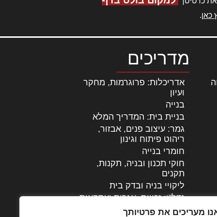
למקום בולט בדף
את כרטיסך
 כאן
.
מדריכים
ה
|
אדריכלות: פרוגרמות, מחקר
ועיון
בנייה
בניית בית: המדריך המלא
גמר: עיצוב פנים, אבזור,
|
ריהוט פיתוח וגינון
חומרי בנייה
חוקי תכנון ובניה, תקנות,
תקנים
ליקויי בניה ובדק בית
נדל"ן: זכויות, אגרות ועסקאות
עיצוב הבית
נו מעריכים את פרטיותך