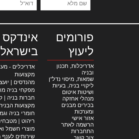
פורומים
אינדקס 
ליעוץ
בישראל
אדריכלות, תכנון
אדריכלים - מעצ
ובניה
מקצועות
שמאות, מיסוי נדל"ן
מהנדסים | יועצ
ליקויי בניה, בעיות
מפקחי בניה מו
ושיטות איטום
חברות בניה | קב
מנהלי אחזקה
בכירים מבנים
מקצועות הבניה
ומערכות
חומרי בניה וגמ
אזור אישי
ריהוט | מטבחי
הרשמה לאתר
מוצרי חשמל וא
התחברות
שירותים לענף ה
צור קשר