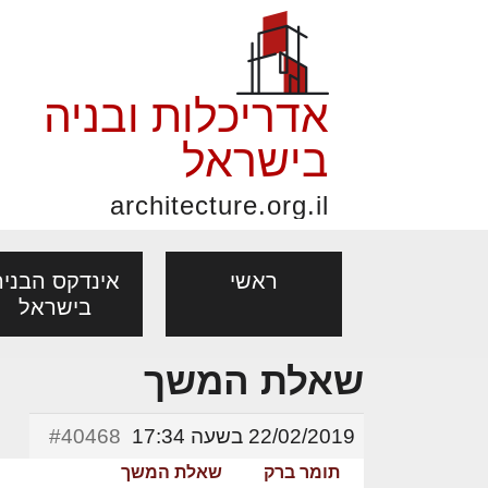
אדריכלות ובניה
בישראל
architecture.org.il
ראשי
אינדקס הבניה
בישראל
שאלת המשך
פורום אדריכלות, תכנון
פ
אדריכלות: פרוגרמות,
נדל"ן: זכו
אדריכלים - מעצב
ובניה
נ
22/02/2019 בשעה 17:34
#40468
מחקר ועיון
ועסקאות
מקצועות
תומר ברק
שאלת המשך
בנייה
עיצוב הבי
יעוץ מקצועי לבונים, למשפצים
מת