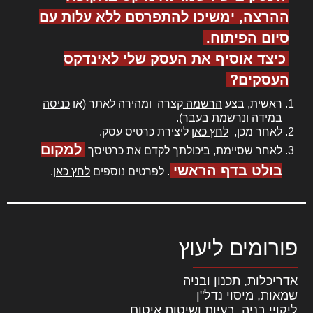
ההרצה, ימשיכו להתפרסם ללא עלות עם
סיום הפיתוח.
כיצד אוסיף את העסק שלי לאינדקס
העסקים?
ראשית, בצע
הרשמה
קצרה ומהירה לאתר (או
כניסה
במידה ונרשמת בעבר).
לאחר מכן,
לחץ כאן
ליצירת כרטיס עסק.
למקום
לאחר שסיימת, ביכולתך לקדם את כרטיסך
בולט בדף הראשי
. לפרטים נוספים
לחץ כאן
.
פורומים ליעוץ
אדריכלות, תכנון ובניה
שמאות, מיסוי נדל"ן
ליקויי בניה, בעיות ושיטות איטום