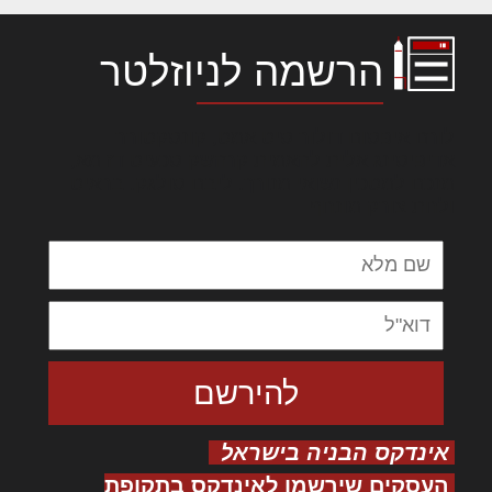
הרשמה לניוזלטר
לורם איפסום דולור סיט אמט, קונסקטורר
אדיפיסינג אלית להאמית קרהשק סכעיט דז מא,
מנכם למטכין נשואי מנורך. ליבם סולגק. בראיט
ולחת צורק מונחף
אינדקס הבניה בישראל
העסקים שירשמו לאינדקס בתקופת