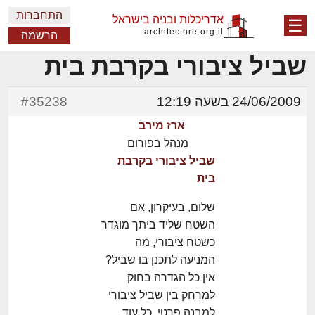
התחברות
אדריכלות ובניה בישראל
☰
architecture.org.il
הרשמה
שביל ציבורי בקרבת בית
24/06/2009 בשעה 12:19
#35238
ארז מירב
מנהל בפורום
שביל ציבורי בקרבת
בית
שלום, בעיקרון, אם
השטח שליד ביתך מוגדר
כשטח ציבורי, מה
המניעה לתכנן בו שביל?
אין כל הגדרה בחוק
למרחק בין שביל ציבורי
למבנה פרטי, כל עוד