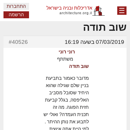
התחברות
אדריכלות ובניה בישראל
☰
architecture.org.il
הרשמה
שוב תודה
07/03/2019 בשעה 16:19
#40526
רוני רוני
משתתף
שוב תודה
מדובר כאמור בתביעת
בניין שלם שגילה שהוא
היחיד שסובל מסביב
האליפסה, בגלל קביעת
חזית הפוגה. מה זה
תכנית העמדה? ואולי יש
לתבוע את נותן ההיתר .
למי היית אתה אישית