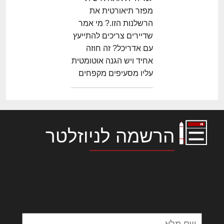
מפזר תיאורטית את
הרשלנות הזו.? מי אמר
שדיירים צריכים להתייעץ
עם אדריכל? זה חוזה
אחיד ויש הגנה אוטומטית
עליו מסעיפים מקפחים
הרשמה לניוזלטר
לורם איפסום דולור סיט אמט, קונסקטורר
אדיפיסינג אלית להאמית קרהשק סכעיט דז מא,
מנכם למטכין נשואי מנורך. ליבם סולגק. בראיט
ולחת צורק מונחף