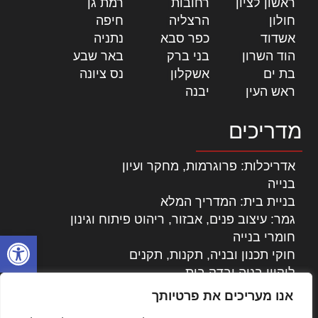
ראשון לציון
|
רחובות
|
רמת גן
|
חולון
|
הרצליה
|
חיפה
|
אשדוד
|
כפר סבא
|
נתניה
|
הוד השרון
|
בני ברק
|
באר שבע
|
בת ים
|
אשקלון
|
נס ציונה
|
ראש העין
|
יבנה
|
מדריכים
אדריכלות: פרוגרמות, מחקר ועיון
בנייה
בניית בית: המדריך המלא
גמר: עיצוב פנים, אבזור, ריהוט פיתוח וגינון
פתח סרגל
חומרי בנייה
חוקי תכנון ובניה, תקנות, תקנים
ליקויי בניה ובדק בית
נדל"ן: זכויות, אגרות ועסקאות
אנו מעריכים את פרטיותך
עיצוב הבית