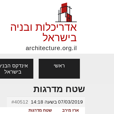
אדריכלות ובניה
בישראל
architecture.org.il
ראשי
אינדקס הבניה
בישראל
שטח מדרגות
פורום אדריכלות, תכנון
פ
אדריכלות: פרוגרמות,
נדל"ן: זכו
אדריכלים - מעצב
ובניה
נ
07/03/2019 בשעה 14:18
#40512
מחקר ועיון
ועסקאות
מקצועות
ארז מירב
שטח מדרגות
בנייה
עיצוב הבי
יעוץ מקצועי לבונים, למשפצים
מת