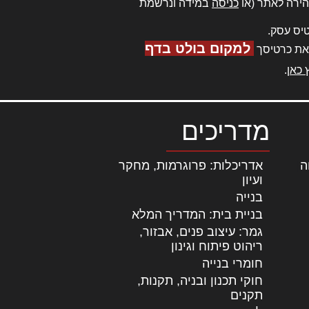
ירה לאתר (או
כניסה
במידה ונרשמת
יס עסק.
למקום בולט בדף
את כרטיסך
 כאן
.
מדריכים
ה
|
אדריכלות: פרוגרמות, מחקר
ועיון
בנייה
בניית בית: המדריך המלא
גמר: עיצוב פנים, אבזור,
|
ריהוט פיתוח וגינון
חומרי בנייה
חוקי תכנון ובניה, תקנות,
תקנים