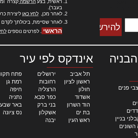
ראשית, בצע
הרשמה
קצרה ומה
כם למטכין
בעבר).
 צורק מונחף
לאחר מכן,
לחץ כאן
ליצירת כרט
לאחר שסיימת, ביכולתך לקדם 
הראשי
. לפרטים נוספים
לחץ
הבניה
אינדקס לפי עיר
תל אביב
|
ירושלים
|
פתח תקוו
ראשון לציון
|
רחובות
|
רמת גן
|
בי פנים
חולון
|
הרצליה
|
חיפה
|
אשדוד
|
כפר סבא
|
נתניה
|
ים
הוד השרון
|
בני ברק
|
באר שבע
דדים
בת ים
|
אשקלון
|
נס ציונה
|
לני בניין
ראש העין
|
יבנה
|
 השונים
ר