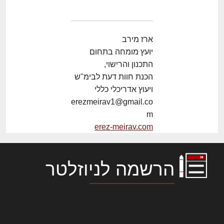
ארז מירב
יועץ מומחה בתחום
התכנון והרישוי,
הכנת חוות דעת לבימ"ש
ויעוץ אדריכלי כללי
erezmeirav1@gmail.co
m
erez-meirav.com
הרשמה לניוזלטר
לורם איפסום דולור סיט אמט, קונסקטורר
אדיפיסינג אלית להאמית קרהשק סכעיט דז מא,
מנכם למטכין נשואי מנורך. ליבם סולגק. בראיט