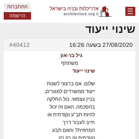
התחברות
אדריכלות ובניה בישראל
☰
architecture.org.il
הרשמה
שינוי ייעוד
27/08/2020 בשעה 16:26
#40412
גיל בר-און
משתתף
שינוי ייעוד
שלום. אם ברצוני לשנות
ייעוד ממשרדים למגורים,
בניין עצמאי. כול החלקה
בהסכמה. האם זה יכול
להיות תב"ע נקודתית או
חייב לעבור דרך
המחוזית? והאם תבע
נקודתית זה רק רק