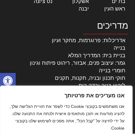
בת ים
|
אשקלון
|
נס ציונה
|
ראש העין
|
יבנה
|
מדריכים
אדריכלות: פרוגרמות, מחקר ועיון
בנייה
בניית בית: המדריך המלא
גמר: עיצוב פנים, אבזור, ריהוט פיתוח וגינון
חומרי בנייה
פתח סרגל
חוקי תכנון ובניה, תקנות, תקנים
ליקויי בניה ובדק בית
נדל"ן: זכויות, אגרות ועסקאות
אנו מעריכים את פרטיותך
עיצוב הבית
אנו משתמשים בקובצי Cookie כדי לשפר את חוויית הגלישה שלך,
עקרונות ניהול אחזקה מתקדמות
להציג מודעות או תוכן מותאמים אישית ולנתח את התנועה שלנו.
צילום אדריכלי
על ידי לחיצה על "קבל הכל", אתה מסכים לשימוש שלנו בקובצי
שיווק נדלן
Cookie.
שיטות בניה: מפרטים והמלצות