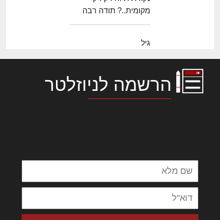
מקומית..? תודה רבה
גיל
הרשמה לניוזלטר
לורם איפסום דולור סיט אמט, קונסקטורר
אדיפיסינג אלית להאמית קרהשק סכעיט דז מא,
מנכם למטכין נשואי מנורך. ליבם סולגק. בראיט
ולחת צורק מונחף