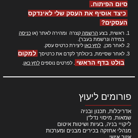
סיום הפיתוח.
כיצד אוסיף את העסק שלי לאינדקס
העסקים?
ראשית, בצע
הרשמה
קצרה ומהירה לאתר (או
כניסה
במידה ונרשמת בעבר).
לאחר מכן,
לחץ כאן
ליצירת כרטיס עסק.
למקום
לאחר שסיימת, ביכולתך לקדם את כרטיסך
בולט בדף הראשי
. לפרטים נוספים
לחץ כאן
.
פורומים ליעוץ
אדריכלות, תכנון ובניה
שמאות, מיסוי נדל"ן
ליקויי בניה, בעיות ושיטות איטום
מנהלי אחזקה בכירים מבנים ומערכות
אזור אישי