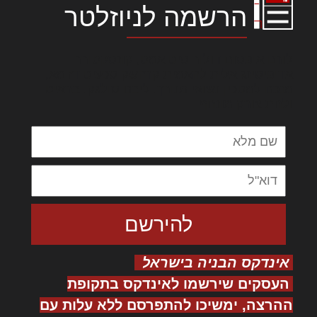
הרשמה לניוזלטר
לורם איפסום דולור סיט אמט, קונסקטורר
אדיפיסינג אלית להאמית קרהשק סכעיט דז מא,
מנכם למטכין נשואי מנורך. ליבם סולגק. בראיט
ולחת צורק מונחף
אינדקס הבניה בישראל
העסקים שירשמו לאינדקס בתקופת
ההרצה, ימשיכו להתפרסם ללא עלות עם