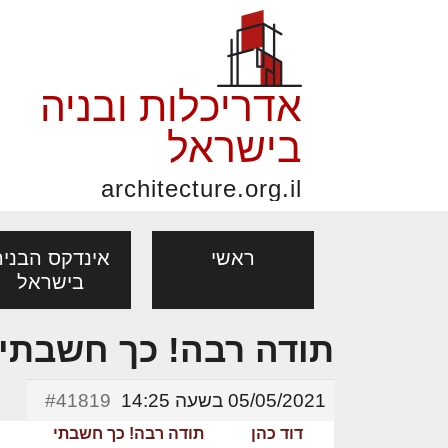
אדריכלות ובניה
בישראל
architecture.org.il
ראשי
אינדקס הבניה
בישראל
תודה רבה! כך חשבת
פורום אדריכלות, תכנון
פ
אדריכלות: פרוגרמות,
נדל"ן: זכו
מקצועות
ובניה
נ
05/05/2021 בשעה 14:25
#41819
מחקר ועיון
ועסקאות
אדריכלים - מעצב
דוד כהן
תודה רבה! כך חשבתי
בנייה
עיצוב הבי
יעוץ מקצועי לבונים, למשפצים
מת