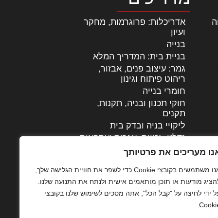
ה
|
אדריכלות: פרוגרמות, מחקר
ועיון
בנייה
בניית בית: המדריך המלא
גמר: עיצוב פנים, אבזור,
|
ריהוט פיתוח וגינון
חומרי בנייה
חוקי תכנון ובניה, תקנות,
תקנים
ליקויי בניה ובדק בית
נדל"ן: זכויות, אגרות ועסקאות
עיצוב הבית
נו מעריכים את פרטיותך
עקרונות ניהול אחזקה
אנו משתמשים בקובצי Cookie כדי לשפר את חוויית הגלישה שלך,
מתקדמות
הציג מודעות או תוכן מותאמים אישית ולנתח את התנועה שלנו.
צילום אדריכלי
ל ידי לחיצה על "קבל הכל", אתה מסכים לשימוש שלנו בקובצי
שיווק נדלן
Cookie
שיטות בניה: מפרטים