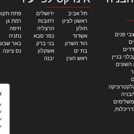
תל אביב
|
ירושלים
|
פתח תקוו
ראשון לציון
|
רחובות
|
רמת גן
|
חולון
|
הרצליה
|
חיפה
|
בי פנים
אשדוד
|
כפר סבא
|
נתניה
|
ים
הוד השרון
|
בני ברק
|
באר שבע
דדים
בת ים
|
אשקלון
|
נס ציונה
|
לני בניין
ראש העין
|
יבנה
|
 השונים
ר
ם
לקטרוניקה
א
בניה
משלימים
דריכלות,
ל
ע
.