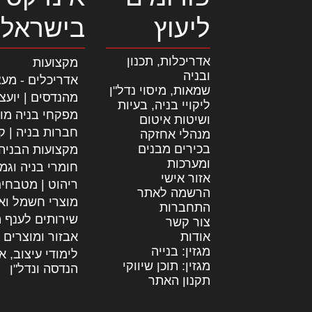
ליעוץ
בישראל
אדריכלות, תכנון
מקצועות
ובניה
אדריכלים - מעצ
שמאות, מיסוי נדל"ן
מהנדסים | יועצ
ליקויי בניה, בעיות
מפקחי בניה מו
ושיטות איטום
חברות בניה | קב
מנהלי אחזקה
בכירים מבנים
מקצועות הבניה
ומערכות
חומרי בניה וגמ
אזור אישי
ריהוט | מטבחי
הרשמה לאתר
מוצרי חשמל וא
התחברות
שירותים לענף ה
צור קשר
אודות
אבזור ומוצרים 
מגזין: בנייה
לימודי עיצוב, א
מגזין: תוכן שיווקי
הנדסה ונדל"ן
תקנון האתר