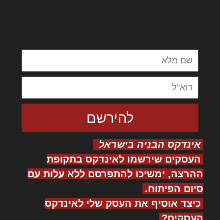
לורם איפסום דולור סיט אמט, קונסקטורר
אדיפיסינג אלית להאמית קרהשק סכעיט דז מא,
מנכם למטכין נשואי מנורך. ליבם סולגק. בראיט
ולחת צורק מונחף
אינדקס הבניה בישראל
העסקים שירשמו לאינדקס בתקופת
ההרצה, ימשיכו להתפרסם ללא עלות עם
סיום הפיתוח.
כיצד אוסיף את העסק שלי לאינדקס
העסקים?