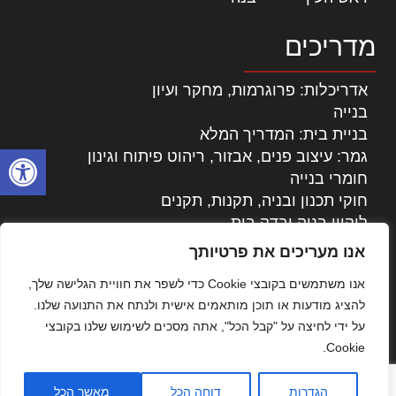
מדריכים
אדריכלות: פרוגרמות, מחקר ועיון
בנייה
בניית בית: המדריך המלא
פתח סרגל
גמר: עיצוב פנים, אבזור, ריהוט פיתוח וגינון
חומרי בנייה
חוקי תכנון ובניה, תקנות, תקנים
ליקויי בניה ובדק בית
נדל"ן: זכויות, אגרות ועסקאות
אנו מעריכים את פרטיותך
עיצוב הבית
אנו משתמשים בקובצי Cookie כדי לשפר את חוויית הגלישה שלך,
עקרונות ניהול אחזקה מתקדמות
להציג מודעות או תוכן מותאמים אישית ולנתח את התנועה שלנו.
צילום אדריכלי
על ידי לחיצה על "קבל הכל", אתה מסכים לשימוש שלנו בקובצי
שיווק נדלן
Cookie.
שיטות בניה: מפרטים והמלצות
תוכן שיווקי
הגדרות
דוחה הכל
מאשר הכל