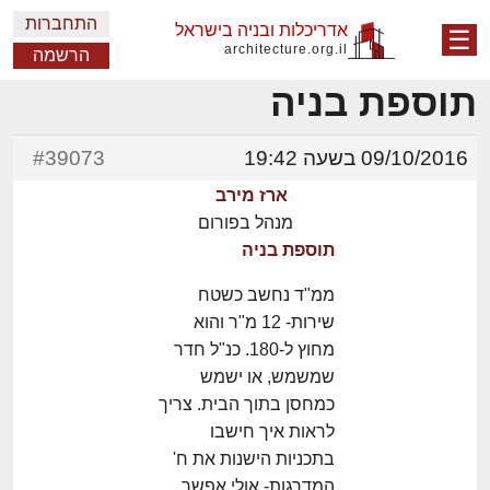
התחברות
אדריכלות ובניה בישראל
☰
architecture.org.il
הרשמה
תוספת בניה
09/10/2016 בשעה 19:42
#39073
ארז מירב
מנהל בפורום
תוספת בניה
ממ"ד נחשב כשטח
שירות- 12 מ"ר והוא
מחוץ ל-180. כנ"ל חדר
שמשמש, או ישמש
כמחסן בתוך הבית. צריך
לראות איך חישבו
בתכניות הישנות את ח'
המדרגות- אולי אפשר