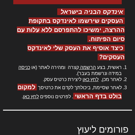
אינדקס הבניה בישראל
העסקים שירשמו לאינדקס בתקופת
ההרצה, ימשיכו להתפרסם ללא עלות עם
סיום הפיתוח.
כיצד אוסיף את העסק שלי לאינדקס
העסקים?
ראשית, בצע
הרשמה
קצרה ומהירה לאתר (או
כניסה
במידה ונרשמת בעבר).
לאחר מכן,
לחץ כאן
ליצירת כרטיס עסק.
למקום
לאחר שסיימת, ביכולתך לקדם את כרטיסך
בולט בדף הראשי
. לפרטים נוספים
לחץ כאן
.
פורומים ליעוץ