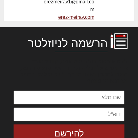
erezmeirav1@gmail.co
m
erez-meirav.com
הרשמה לניוזלטר
לורם איפסום דולור סיט אמט, קונסקטורר
אדיפיסינג אלית להאמית קרהשק סכעיט דז מא,
מנכם למטכין נשואי מנורך. ליבם סולגק. בראיט
ולחת צורק מונחף