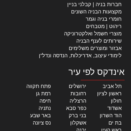
חברות בניה | קבלני בניין
מקצועות הבניה השונים
חומרי בניה וגמר
ריהוט | מטבחים
מוצרי חשמל ואלקטרוניקה
שירותים לענף הבניה
אבזור ומוצרים משלימים
לימודי עיצוב, אדריכלות, הנדסה ונדל"ן
אינדקס לפי עיר
תל אביב
|
ירושלים
|
פתח תקווה
|
ראשון לציון
|
רחובות
|
רמת גן
|
חולון
|
הרצליה
|
חיפה
|
אשדוד
|
כפר סבא
|
נתניה
|
הוד השרון
|
בני ברק
|
באר שבע
|
בת ים
|
אשקלון
|
נס ציונה
|
ראש העין
|
יבנה
|