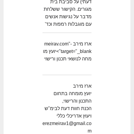
דעתי) על סביבת בית
מגורים. הקישור ששלחת
מדבר על נגישות אנשים
עם מוגבלות רמפות וכד'
ארז מירב -meirav.com"
target="_blank">יועץ מו
מחה לנושאי תכנון ורישוי
ארז מירב
יועץ מומחה בתחום
התכנון והרישוי,
הכנת חוות דעת לבימ"ש
ויעוץ אדריכלי כללי
erezmeirav1@gmail.co
m