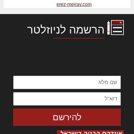
erez-meirav.com
הרשמה לניוזלטר
לורם איפסום דולור סיט אמט, קונסקטורר
אדיפיסינג אלית להאמית קרהשק סכעיט דז מא,
מנכם למטכין נשואי מנורך. ליבם סולגק. בראיט
ולחת צורק מונחף
אינדקס הבניה בישראל