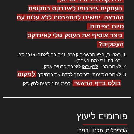
העסקים שירשמו לאינדקס בתקופת
ההרצה, ימשיכו להתפרסם ללא עלות עם
סיום הפיתוח.
כיצד אוסיף את העסק שלי לאינדקס
העסקים?
ראשית, בצע
הרשמה
קצרה ומהירה לאתר (או
כניסה
במידה ונרשמת בעבר).
לאחר מכן,
לחץ כאן
ליצירת כרטיס עסק.
למקום
לאחר שסיימת, ביכולתך לקדם את כרטיסך
בולט בדף הראשי
. לפרטים נוספים
לחץ כאן
.
פורומים ליעוץ
אדריכלות, תכנון ובניה