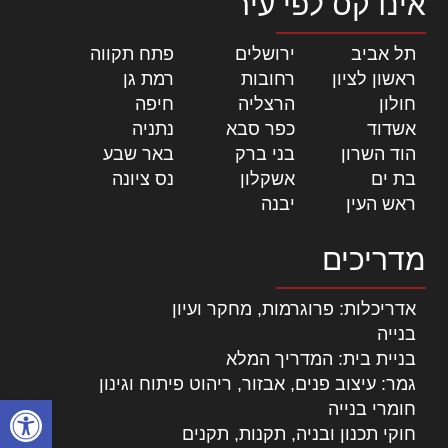
אינדקס לפי עיר
תל אביב
|
ירושלים
|
פתח תקווה
|
ראשון לציון
|
רחובות
|
רמת גן
|
חולון
|
הרצליה
|
חיפה
|
אשדוד
|
כפר סבא
|
נתניה
|
הוד השרון
|
בני ברק
|
באר שבע
|
בת ים
|
אשקלון
|
נס ציונה
|
ראש העין
|
יבנה
|
מדריכים
אדריכלות: פרוגרמות, מחקר ועיון
בנייה
בניית בית: המדריך המלא
גמר: עיצוב פנים, אבזור, ריהוט פיתוח וגינון
פתח סרגל
חומרי בנייה
חוקי תכנון ובניה, תקנות, תקנים