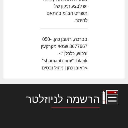
יש לבצע תיקון של
תשריט הב"מ בהתאם
להיתר.
בברכה, ראובן כהן, 050-
3677667 שמאי מקרקעין
ורכוש, כלכלן ">-
shamaut.com/"_blank"
>ראובן כהן | ניהול נכסים
הרשמה לניוזלטר
לורם איפסום דולור סיט אמט, קונסקטורר
אדיפיסינג אלית להאמית קרהשק סכעיט דז מא,