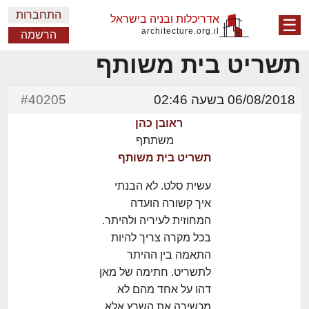
התחברות
אדריכלות ובניה בישראל
☰
architecture.org.il
הרשמה
תשריט בית משותף
06/08/2018 בשעה 02:46
#40205
ראובן כהן
משתתף
תשריט בית משותף
עשית סלט. לא הבנתי
איך קשורה הועדה
המחוזית לעיריה ולהיתר.
בכל מקרה צריך להיות
התאמה בין ההיתר
לתשריט. חתימה של מאן
דהו על אחד מהם לא
מכשירה את השרץ אלא