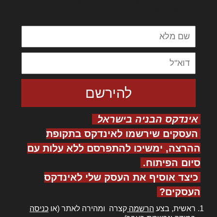
מנכם למטכין נשואי מנורך. ליבם סולגק. בראיט
ולחת צורק מונחף
אינדקס הבניה בישראל
העסקים שירשמו לאינדקס בתקופת
ההרצה, ימשיכו להתפרסם ללא עלות עם
סיום הפיתוח.
כיצד אוסיף את העסק שלי לאינדקס
העסקים?
ראשית, בצע
הרשמה
קצרה ומהירה לאתר (או
כניסה