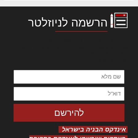
הרשמה לניוזלטר
לורם איפסום דולור סיט אמט, קונסקטורר
אדיפיסינג אלית להאמית קרהשק סכעיט דז מא,
מנכם למטכין נשואי מנורך. ליבם סולגק. בראיט
ולחת צורק מונחף
אינדקס הבניה בישראל