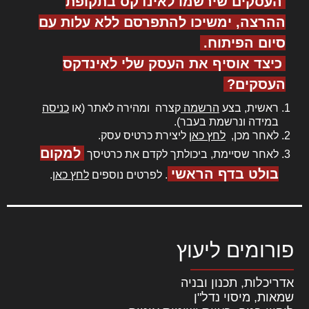
העסקים שירשמו לאינדקס בתקופת
ההרצה, ימשיכו להתפרסם ללא עלות עם
סיום הפיתוח.
כיצד אוסיף את העסק שלי לאינדקס
העסקים?
ראשית, בצע
הרשמה
קצרה ומהירה לאתר (או
כניסה
במידה ונרשמת בעבר).
לאחר מכן,
לחץ כאן
ליצירת כרטיס עסק.
למקום
לאחר שסיימת, ביכולתך לקדם את כרטיסך
בולט בדף הראשי
. לפרטים נוספים
לחץ כאן
.
פורומים ליעוץ
אדריכלות, תכנון ובניה
שמאות, מיסוי נדל"ן