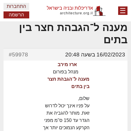
התחברות
אדריכלות ובניה בישראל
☰
architecture.org.il
הרשמה
מענה ל־הגבהת חצר בין
בתים
16/02/2023 בשעה 20:48
#59978
ארז מירב
מנהל בפורום
מענה ל־הגבהת חצר
בין בתים
שלום,
על פניו אינך יכול לדרוש
זאת. מותר להגביה את
הגדר עד 150 ס"מ מפני
הקרקע הנמוכים יותר אך