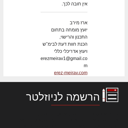
אין חובה לכך.
ארז מירב
יועץ מומחה בתחום
התכנון והרישוי,
הכנת חוות דעת לבימ"ש
ויעוץ אדריכלי כללי
erezmeirav1@gmail.co
m
erez-meirav.com
הרשמה לניוזלטר
לורם איפסום דולור סיט אמט, קונסקטורר
אדיפיסינג אלית להאמית קרהשק סכעיט דז מא,
מנכם למטכין נשואי מנורך. ליבם סולגק. בראיט