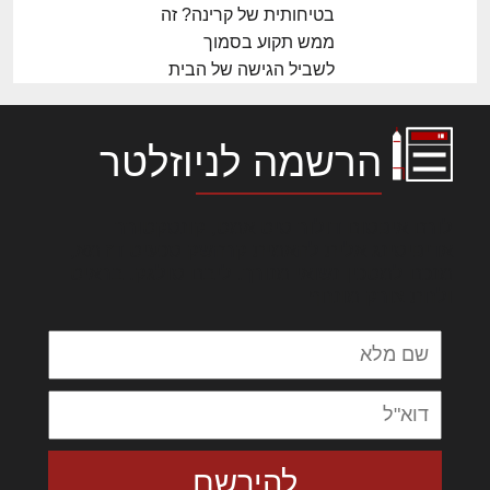
בטיחותית של קרינה? זה
ממש תקוע בסמוך
לשביל הגישה של הבית
הרשמה לניוזלטר
לורם איפסום דולור סיט אמט, קונסקטורר
אדיפיסינג אלית להאמית קרהשק סכעיט דז מא,
מנכם למטכין נשואי מנורך. ליבם סולגק. בראיט
ולחת צורק מונחף