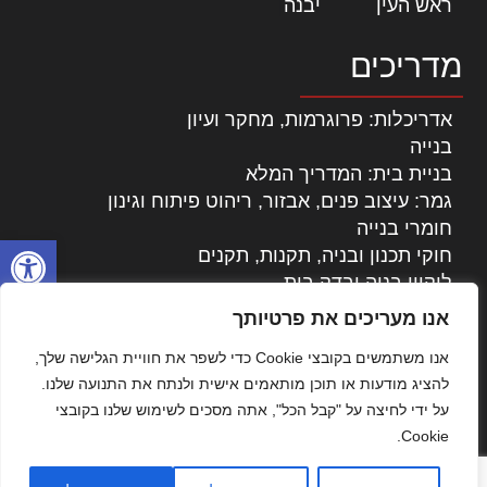
ראש העין
|
יבנה
|
מדריכים
אדריכלות: פרוגרמות, מחקר ועיון
בנייה
בניית בית: המדריך המלא
גמר: עיצוב פנים, אבזור, ריהוט פיתוח וגינון
חומרי בנייה
פתח סרגל
חוקי תכנון ובניה, תקנות, תקנים
ליקויי בניה ובדק בית
נדל"ן: זכויות, אגרות ועסקאות
אנו מעריכים את פרטיותך
עיצוב הבית
אנו משתמשים בקובצי Cookie כדי לשפר את חוויית הגלישה שלך,
עקרונות ניהול אחזקה מתקדמות
להציג מודעות או תוכן מותאמים אישית ולנתח את התנועה שלנו.
צילום אדריכלי
על ידי לחיצה על "קבל הכל", אתה מסכים לשימוש שלנו בקובצי
שיווק נדלן
Cookie.
שיטות בניה: מפרטים והמלצות
תוכן שיווקי